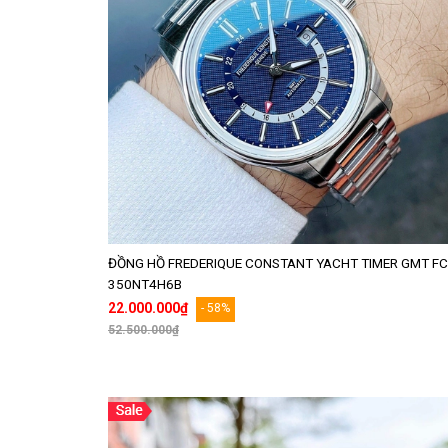
ĐỒNG HỒ FREDERIQUE CONSTANT YACHT TIMER GMT FC
350NT4H6B
22.000.000₫
- 58%
52.500.000₫
Thêm vào giỏ hàng