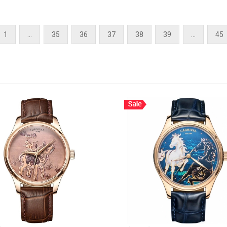
Thêm vào giỏ hàng
1
...
35
36
37
38
39
...
45