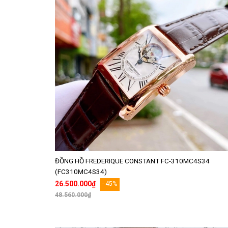
ĐỒNG HỒ FREDERIQUE CONSTANT FC-310MC4S34
(FC310MC4S34)
26.500.000₫
- 45%
48.560.000₫
Thêm vào giỏ hàng