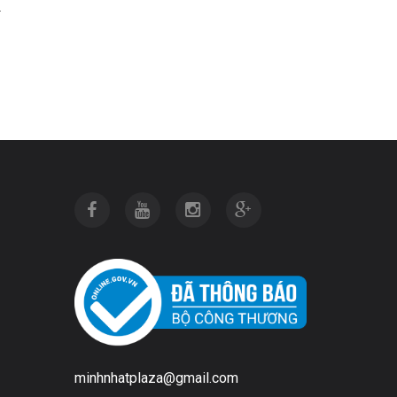
L
minhnhatplaza@gmail.com