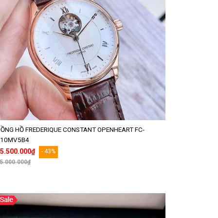
ỒNG HỒ FREDERIQUE CONSTANT OPENHEART FC-
310MV5B4
5.500.000₫
- 43%
5.000.000₫
Thêm vào giỏ hàng