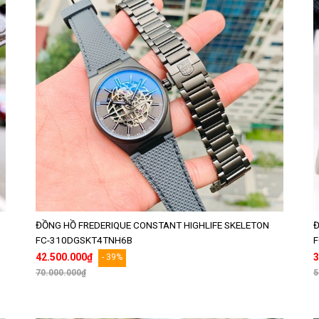
ĐỒNG HỒ FREDERIQUE CONSTANT HIGHLIFE SKELETON
Đ
FC-310DGSKT4TNH6B
F
42.500.000₫
3
- 39%
70.000.000₫
5
Thêm vào giỏ hàng