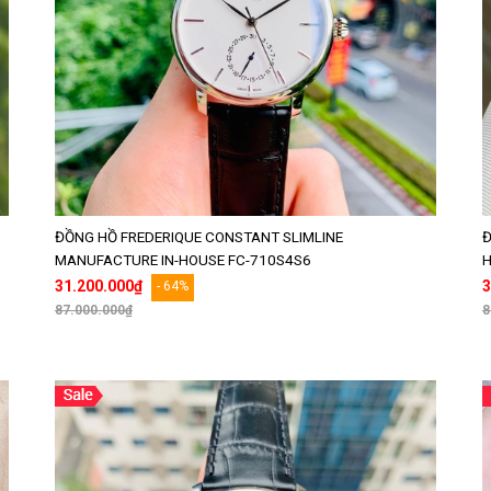
ĐỒNG HỒ FREDERIQUE CONSTANT SLIMLINE
Đ
MANUFACTURE IN-HOUSE FC-710S4S6
H
31.200.000₫
3
- 64%
87.000.000₫
8
Thêm vào giỏ hàng