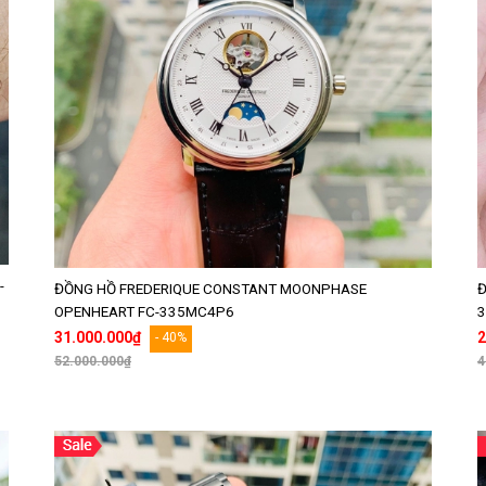
-
ĐỒNG HỒ FREDERIQUE CONSTANT MOONPHASE
Đ
OPENHEART FC-335MC4P6
31.000.000₫
2
- 40%
52.000.000₫
4
Thêm vào giỏ hàng