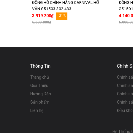
ĐỒNG HỒ CHÍNH HÃNG CARNIVAL HỔ
ĐỒNG H
VẰN G51503.302.433
G51501
3.919.200₫
4.140.
- 31%
5.680.000₫
6.000.0
Thêm vào giỏ hàng
Thông Tin
Chính S
Trang chủ
Chính s
Giới Thiệu
Chính s
Hướng Dẫn
Chính s
Sản phẩm
Chính sá
Liên hệ
Điều kho
Hệ Thống 