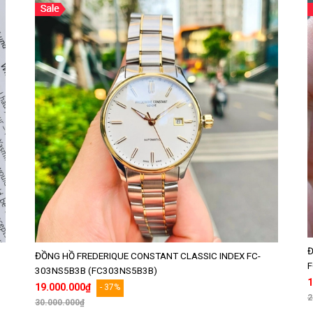
Đ
ĐỒNG HỒ FREDERIQUE CONSTANT CLASSIC INDEX FC-
F
303NS5B3B (FC303NS5B3B)
1
19.000.000₫
- 37%
2
30.000.000₫