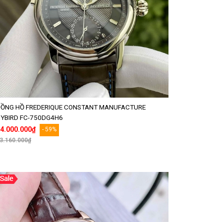
ỒNG HỒ FREDERIQUE CONSTANT MANUFACTURE
YBIRD FC-750DG4H6
4.000.000₫
- 59%
3.160.000₫
Thêm vào giỏ hàng