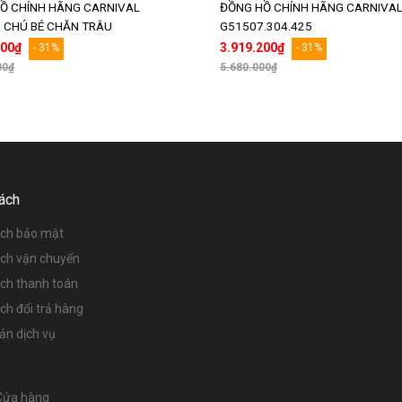
Ồ CHÍNH HÃNG CARNIVAL
ĐỒNG HỒ CHÍNH HÃNG CARNIVA
 CHÚ BÉ CHĂN TRÂU
G51507.304.425
000₫
3.919.200₫
- 31%
- 31%
00₫
5.680.000₫
Thêm vào giỏ hàng
Thêm vào giỏ hàng
ách
ách bảo mật
ách vận chuyển
ách thanh toán
ch đổi trả hàng
ản dịch vụ
Cửa hàng