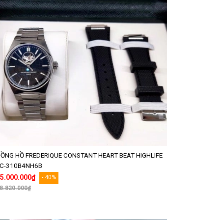
ỒNG HỒ FREDERIQUE CONSTANT HEART BEAT HIGHLIFE
C-310B4NH6B
5.000.000₫
- 40%
8.820.000₫
Thêm vào giỏ hàng