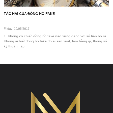
TÁC HẠI CỦA ĐỒNG HỒ FAKE
Friday: 19/05/2017
1. Không có chiếc đồng hồ fake nào xứng đáng với số tiền bỏ ra
Không ai biết đồng hồ fake do ai sản xuất, làm bằng gì, thông số
kỹ thuật mập...