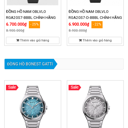
ĐỒNG HỒ NAM OBLVLO
ĐỒNG HỒ NAM OBLVLO
RGA20S7-BBBL CHÍNH HÃNG
RGA20S7-D-BBBL CHÍNH HÃNG
CAO CẤP VÀ CHẤT LƯỢNG
ĐÍNH ĐÁ CAO CẤP VÀ CHẤT
6.700.000₫
6.900.000₫
- 25%
- 22%
LƯỢNG
8.900.000₫
8.900.000₫
Thêm vào giỏ hàng
Thêm vào giỏ hàng
ĐỒNG HỒ BONEST GATTI