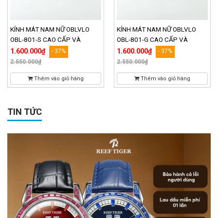
KÍNH MÁT NAM NỮ OBLVLO
KÍNH MÁT NAM NỮ OBLVLO
OBL-801-S CAO CẤP VÀ
OBL-801-G CAO CẤP VÀ
PHONG CÁCH
PHONG CÁCH
1.600.000₫
1.600.000₫
- 37%
- 37%
2.550.000₫
2.550.000₫
Thêm vào giỏ hàng
Thêm vào giỏ hàng
TIN TỨC