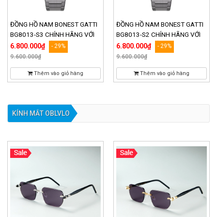
ĐỒNG HỒ NAM BONEST GATTI
ĐỒNG HỒ NAM BONEST GATTI
BG8013-S3 CHÍNH HÃNG VỚI
BG8013-S2 CHÍNH HÃNG VỚI
VÂN KHẢM RẤT ĐẶC BIỆT
VÂN KHẢM RẤT ĐẶC BIỆT
6.800.000₫
6.800.000₫
- 29%
- 29%
9.600.000₫
9.600.000₫
Thêm vào giỏ hàng
Thêm vào giỏ hàng
KÍNH MẮT OBLVLO