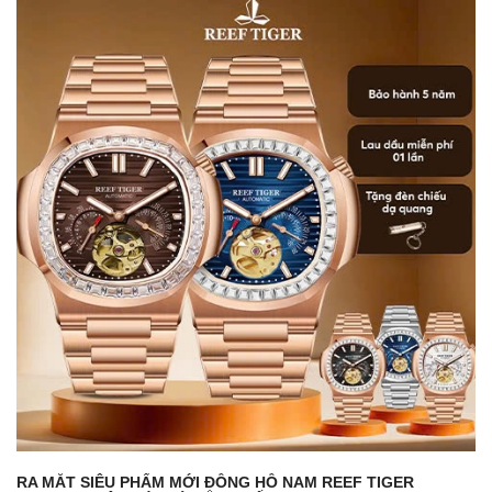
RA MẮT SIÊU PHẨM MỚI ĐỒNG HỒ NAM REEF TIGER