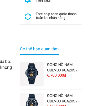
hiện fake
Free ship toàn quốc thanh
toán khi nhận hàng
Có thể bạn quan tâm
da bò.
ĐỒNG HỒ NAM
 không
OBLVLO RGA20S7-
6.700.000₫
SLLL CHÍNH HÃNG
ĐÍNH ĐÁ CAO CẤP
VÀ CHẤT LƯỢNG
ĐỒNG HỒ NAM
OBLVLO RGA20S7-