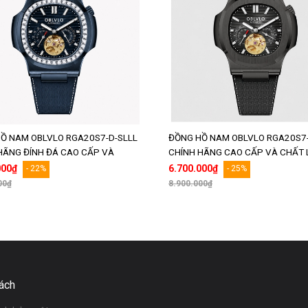
Ồ NAM OBLVLO RGA20S7-D-SLLL
ĐỒNG HỒ NAM OBLVLO RGA20S7
HÃNG ĐÍNH ĐÁ CAO CẤP VÀ
CHÍNH HÃNG CAO CẤP VÀ CHẤT
LƯỢNG
000₫
6.700.000₫
- 22%
- 25%
00₫
8.900.000₫
Thêm vào giỏ hàng
Thêm vào giỏ hàng
ách