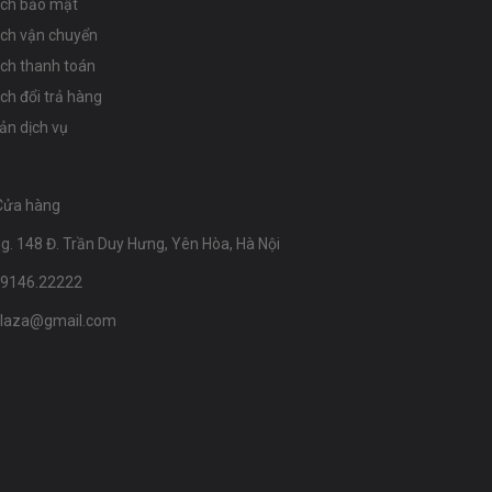
ách bảo mật
ách vận chuyển
ách thanh toán
ch đổi trả hàng
ản dịch vụ
Cửa hàng
g. 148 Đ. Trần Duy Hưng, Yên Hòa, Hà Nội
09146.22222
laza@gmail.com