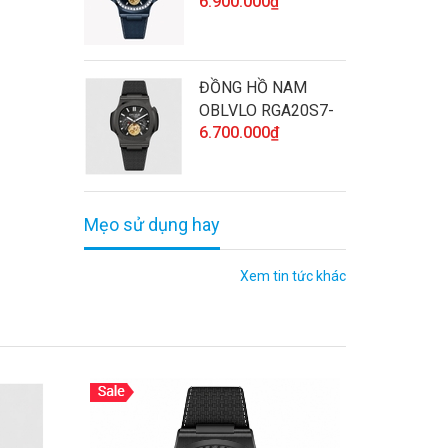
6.900.000₫
D-SLLL CHÍNH
HÃNG ĐÍNH ĐÁ CAO
CẤP VÀ CHẤT
LƯỢNG
ĐỒNG HỒ NAM
OBLVLO RGA20S7-
6.700.000₫
BBBL CHÍNH HÃNG
CAO CẤP VÀ CHẤT
LƯỢNG
Mẹo sử dụng hay
Xem tin tức khác