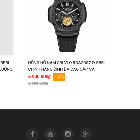
-BBBL
ĐỒNG HỒ NAM OBLVLO RGA20S7-D-BBBL
 LƯỢNG
CHÍNH HÃNG ĐÍNH ĐÁ CAO CẤP VÀ
CHẤT LƯỢNG
6.900.000₫
- 22%
8.900.000₫
Thêm vào giỏ hàng