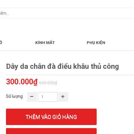
Ồ
KÍNH MẮT
PHỤ KIỆN
Dây da chân đà điểu khâu thủ công
300.000₫
600.000₫
Số lượng
THÊM VÀO GIỎ HÀNG