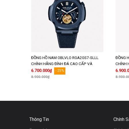
ĐỒNG HỒ NAM OBLVLO RGA20S7-SLLL
ĐỒNG H
CHÍNH HÃNG ĐÍNH ĐÁ CAO CẤP VÀ
CHÍNH 
CHẤT LƯỢNG
CHẤT 
6.700.000₫
6.900.
- 25%
8.900.000₫
8.900.0
Thêm vào giỏ hàng
Thông Tin
Chính S