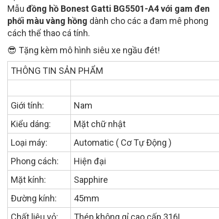
Mẫu
đồng hồ Bonest Gatti BG5501-A4 với gam đen
phối màu vàng hồng
dành cho các a đam mê phong
cách thể thao cá tính.
😎 Tặng kèm mô hình siêu xe ngầu đét!
THÔNG TIN SẢN PHẨM
Giới tính:
Nam
Kiểu dáng:
Mặt chữ nhật
Loại máy:
Automatic ( Cơ Tự Động )
Phong cách:
Hiện đại
Mặt kính:
Sapphire
Đường kính:
45mm
Chất liệu vỏ:
Thép không gỉ cao cấp 316L