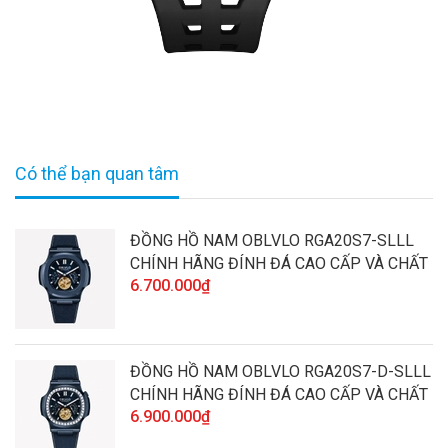
Có thể bạn quan tâm
ĐỒNG HỒ NAM OBLVLO RGA20S7-SLLL
CHÍNH HÃNG ĐÍNH ĐÁ CAO CẤP VÀ CHẤT
6.700.000₫
LƯỢNG
ĐỒNG HỒ NAM OBLVLO RGA20S7-D-SLLL
CHÍNH HÃNG ĐÍNH ĐÁ CAO CẤP VÀ CHẤT
6.900.000₫
LƯỢNG