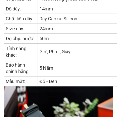
Độ dày:
14mm
Chất liệu dây:
Dây Cao su Silicon
Size dây:
24mm
Độ chịu nước:
50m
Tính năng
Giờ , Phút , Giây
khác:
Bảo hành
5 Năm
chính hãng:
Màu mặt:
Đỏ - Đen