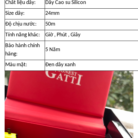
Chất liệu dây:
Dây Cao su Silicon
Size dây:
24mm
Độ chịu nước:
50m
Tính năng khác:
Giờ , Phút , Giây
Bảo hành chính
5 Năm
hãng:
Màu mặt:
Đen dây xanh