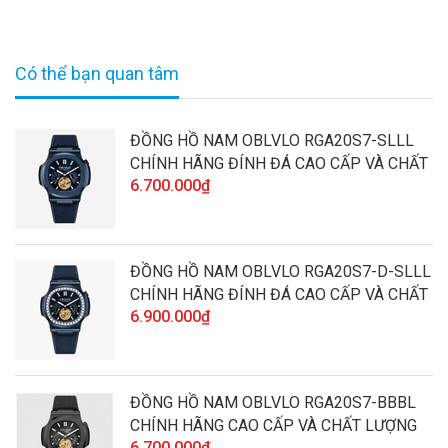
Có thể bạn quan tâm
ĐỒNG HỒ NAM OBLVLO RGA20S7-SLLL
CHÍNH HÃNG ĐÍNH ĐÁ CAO CẤP VÀ CHẤT
6.700.000₫
LƯỢNG
ĐỒNG HỒ NAM OBLVLO RGA20S7-D-SLLL
CHÍNH HÃNG ĐÍNH ĐÁ CAO CẤP VÀ CHẤT
6.900.000₫
LƯỢNG
ĐỒNG HỒ NAM OBLVLO RGA20S7-BBBL
CHÍNH HÃNG CAO CẤP VÀ CHẤT LƯỢNG
6.700.000₫