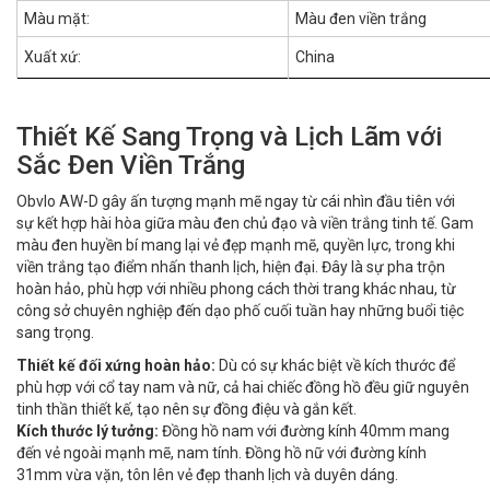
Màu mặt:
Màu đen viền trắng
Xuất xứ:
China
Thiết Kế Sang Trọng và Lịch Lãm với
Sắc Đen Viền Trắng
Obvlo AW-D gây ấn tượng mạnh mẽ ngay từ cái nhìn đầu tiên với
sự kết hợp hài hòa giữa màu đen chủ đạo và viền trắng tinh tế. Gam
màu đen huyền bí mang lại vẻ đẹp mạnh mẽ, quyền lực, trong khi
viền trắng tạo điểm nhấn thanh lịch, hiện đại. Đây là sự pha trộn
hoàn hảo, phù hợp với nhiều phong cách thời trang khác nhau, từ
công sở chuyên nghiệp đến dạo phố cuối tuần hay những buổi tiệc
sang trọng.
Thiết kế đối xứng hoàn hảo:
Dù có sự khác biệt về kích thước để
phù hợp với cổ tay nam và nữ, cả hai chiếc đồng hồ đều giữ nguyên
tinh thần thiết kế, tạo nên sự đồng điệu và gắn kết.
Kích thước lý tưởng:
Đồng hồ nam với đường kính 40mm mang
đến vẻ ngoài mạnh mẽ, nam tính. Đồng hồ nữ với đường kính
31mm vừa vặn, tôn lên vẻ đẹp thanh lịch và duyên dáng.