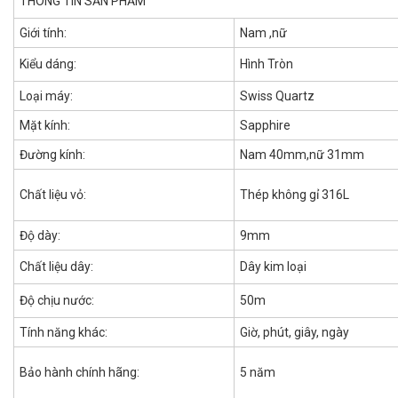
THÔNG TIN SẢN PHẨM
Giới tính:
Nam ,nữ
Kiểu dáng:
Hình Tròn
Loại máy:
Swiss Quartz
Mặt kính:
Sapphire
Đường kính:
Nam 40mm,nữ 31mm
Chất liệu vỏ:
Thép không gỉ 316L
Độ dày:
9mm
Chất liệu dây:
Dây kim loại
Độ chịu nước:
50m
Tính năng khác:
Giờ, phút, giây, ngày
Bảo hành chính hãng:
5 năm