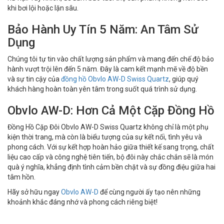
khi bơi lội hoặc lặn sâu.
Bảo Hành Uy Tín 5 Năm: An Tâm Sử
Dụng
Chúng tôi tự tin vào chất lượng sản phẩm và mang đến chế độ bảo
hành vượt trội lên đến 5 năm. Đây là cam kết mạnh mẽ về độ bền
và sự tin cậy của
đồng hồ Obvlo AW-D Swiss Quartz
, giúp quý
khách hàng hoàn toàn yên tâm trong suốt quá trình sử dụng.
Obvlo AW-D: Hơn Cả Một Cặp Đồng Hồ
Đồng Hồ Cặp Đôi Obvlo AW-D Swiss Quartz không chỉ là một phụ
kiện thời trang, mà còn là biểu tượng của sự kết nối, tình yêu và
phong cách. Với sự kết hợp hoàn hảo giữa thiết kế sang trọng, chất
liệu cao cấp và công nghệ tiên tiến, bộ đôi này chắc chắn sẽ là món
quà ý nghĩa, khẳng định tình cảm bền chặt và sự đồng điệu giữa hai
tâm hồn.
Hãy sở hữu ngay
Obvlo AW-D
để cùng người ấy tạo nên những
khoảnh khắc đáng nhớ và phong cách riêng biệt!