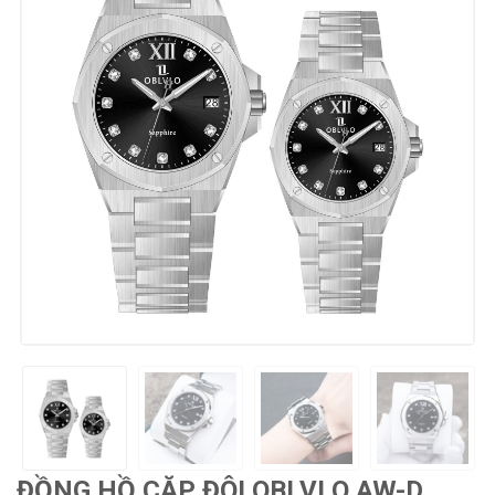
ĐỒNG HỒ CẶP ĐÔI OBLVLO AW-D