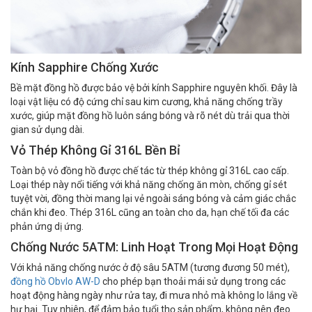
Kính Sapphire Chống Xước
Bề mặt đồng hồ được bảo vệ bởi kính Sapphire nguyên khối. Đây là
loại vật liệu có độ cứng chỉ sau kim cương, khả năng chống trầy
xước, giúp mặt đồng hồ luôn sáng bóng và rõ nét dù trải qua thời
gian sử dụng dài.
Vỏ Thép Không Gỉ 316L Bền Bỉ
Toàn bộ vỏ đồng hồ được chế tác từ thép không gỉ 316L cao cấp.
Loại thép này nổi tiếng với khả năng chống ăn mòn, chống gỉ sét
tuyệt vời, đồng thời mang lại vẻ ngoài sáng bóng và cảm giác chắc
chắn khi đeo. Thép 316L cũng an toàn cho da, hạn chế tối đa các
phản ứng dị ứng.
Chống Nước 5ATM: Linh Hoạt Trong Mọi Hoạt Động
Với khả năng chống nước ở độ sâu 5ATM (tương đương 50 mét),
đồng hồ Obvlo AW-D
cho phép bạn thoải mái sử dụng trong các
hoạt động hàng ngày như rửa tay, đi mưa nhỏ mà không lo lắng về
hư hại. Tuy nhiên, để đảm bảo tuổi thọ sản phẩm, không nên đeo