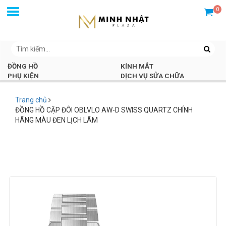
0
ĐỒNG HỒ
KÍNH MẮT
PHỤ KIỆN
DỊCH VỤ SỬA CHỮA
Trang chủ
ĐỒNG HỒ CẶP ĐÔI OBLVLO AW-D SWISS QUARTZ CHÍNH
HÃNG MÀU ĐEN LỊCH LÃM