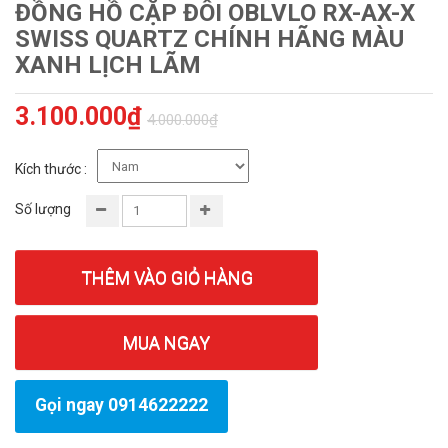
ĐỒNG HỒ CẶP ĐÔI OBLVLO RX-AX-X
SWISS QUARTZ CHÍNH HÃNG MÀU
XANH LỊCH LÃM
3.100.000₫
4.000.000₫
Kích thước :
Số lượng
THÊM VÀO GIỎ HÀNG
MUA NGAY
Gọi ngay 0914622222