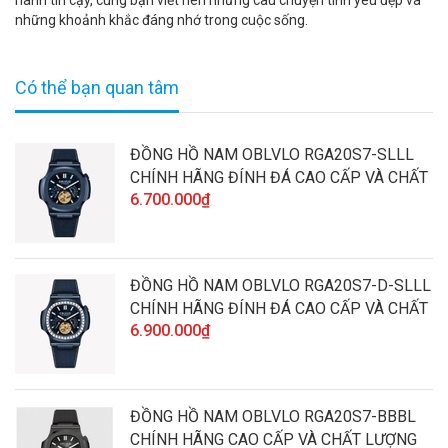
hành tin cậy, cùng bạn viết nên những câu chuyện tình yêu đẹp và
những khoảnh khắc đáng nhớ trong cuộc sống.
Có thể bạn quan tâm
ĐỒNG HỒ NAM OBLVLO RGA20S7-SLLL
CHÍNH HÃNG ĐÍNH ĐÁ CAO CẤP VÀ CHẤT
6.700.000₫
LƯỢNG
ĐỒNG HỒ NAM OBLVLO RGA20S7-D-SLLL
CHÍNH HÃNG ĐÍNH ĐÁ CAO CẤP VÀ CHẤT
6.900.000₫
LƯỢNG
ĐỒNG HỒ NAM OBLVLO RGA20S7-BBBL
CHÍNH HÃNG CAO CẤP VÀ CHẤT LƯỢNG