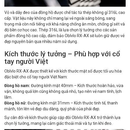
Vỏ và dây đeo của đồng hồ được chế tác từ thép không gỉ 316L cao
cấp. Vật liệu này không chỉ mang lại vẻ ngoài sáng bóng, sang
trọng mà còn nổi tiếng với khả năng chống ăn mòn, chống gỉ sét và
độ bền cơ học cao. Thép 316L là lựa chọn lý tưởng cho các sản
phẩm đồng hồ cao cấp, đảm bảo Oblvlo RX-AX sẽ luôn giữ được vẻ
đẹp nguyên bản qua nhiều năm sử dụng.
Kích thước lý tưởng – Phù hợp với cổ
tay người Việt
Oblvlo RX-AX được thiết kế với kích thước mặt số được tối ưu hóa
đặc biệt cho cổ tay người Việt Nam:
Đồng hồ nam:
Đường kính mặt 40mm – Kích thước hoàn hảo, vừa
vặn, không quá lớn cũng không quá nhỏ, tạo nên vẻ nam tính, lịch
lãm.
Đồng hồ nữ:
Đường kính mặt 31mm – Kích thước tinh tế, thanh
mảnh, tôn lên vẻ đẹp dịu dàng, quý phái của phái đẹp.
Sự cân đối về kích thước giúp cặp đôi Oblvlo RX-AX trở thành lựa
chọn lý tưởng, mang lại cảm giác thoải mái và tự tin khi đeo.