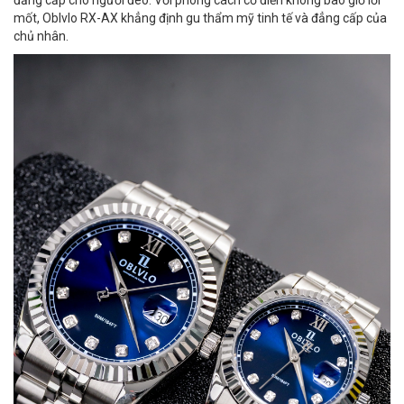
đẳng cấp cho người đeo. Với phong cách cổ điển không bao giờ lỗi
mốt, Oblvlo RX-AX khẳng định gu thẩm mỹ tinh tế và đẳng cấp của
chủ nhân.