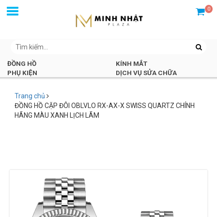
0
ĐỒNG HỒ
KÍNH MẮT
PHỤ KIỆN
DỊCH VỤ SỬA CHỮA
Trang chủ
ĐỒNG HỒ CẶP ĐÔI OBLVLO RX-AX-X SWISS QUARTZ CHÍNH
HÃNG MÀU XANH LỊCH LÃM