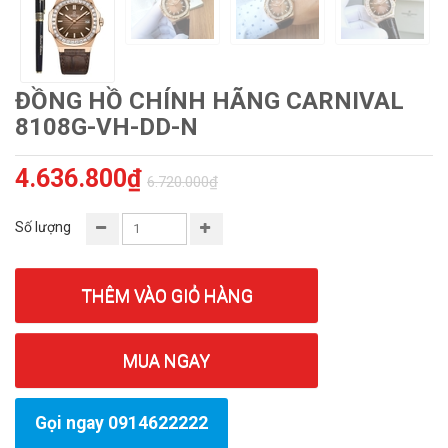
ĐỒNG HỒ CHÍNH HÃNG CARNIVAL
8108G-VH-DD-N
4.636.800₫
6.720.000₫
Số lượng
THÊM VÀO GIỎ HÀNG
MUA NGAY
Gọi ngay 0914622222