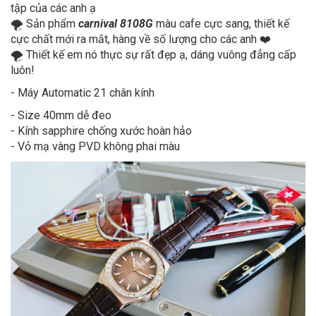
tập của các anh ạ
🌪 Sản phẩm
carnival 8108G
màu cafe cực sang, thiết kế
cực chất mới ra mắt, hàng về số lượng cho các anh ❤️
🌪 Thiết kế em nó thực sự rất đẹp ạ, dáng vuông đẳng cấp
luôn!
- Máy Automatic 21 chân kính
- Size 40mm dễ đeo
- Kính sapphire chống xước hoàn hảo
- Vỏ mạ vàng PVD không phai màu