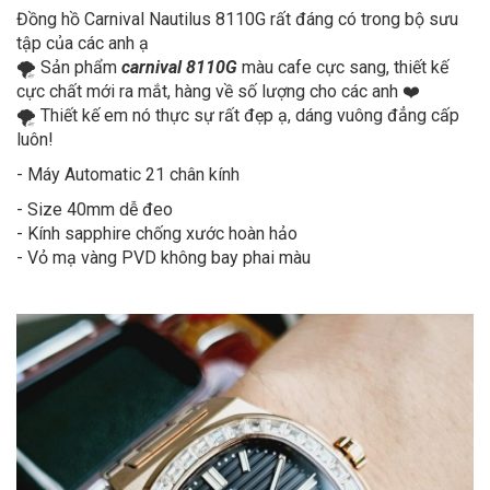
Đồng hồ Carnival Nautilus 8110G rất đáng có trong bộ sưu
tập của các anh ạ
🌪 Sản phẩm
carnival 8110G
màu cafe cực sang, thiết kế
cực chất mới ra mắt, hàng về số lượng cho các anh ❤️
🌪 Thiết kế em nó thực sự rất đẹp ạ, dáng vuông đẳng cấp
luôn!
- Máy Automatic 21 chân kính
- Size 40mm dễ đeo
- Kính sapphire chống xước hoàn hảo
- Vỏ mạ vàng PVD không bay phai màu