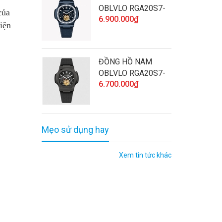
OBLVLO RGA20S7-
của
6.900.000₫
D-SLLL CHÍNH
iện
HÃNG ĐÍNH ĐÁ CAO
CẤP VÀ CHẤT
LƯỢNG
ĐỒNG HỒ NAM
OBLVLO RGA20S7-
6.700.000₫
BBBL CHÍNH HÃNG
CAO CẤP VÀ CHẤT
LƯỢNG
Mẹo sử dụng hay
Xem tin tức khác