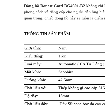
Đồng hồ Bonest Gatti BG4601-B2
không chỉ 
phong cách và đẳng cấp cho người đàn ông hiệ
quan trọng, chiếc đồng hồ này sẽ luôn là điểm
THÔNG TIN SẢN PHẨM
Giới tính:
Nam
Kiểu dáng:
Tròn
Loại máy:
Automatic ( Cơ Tự Động )
Mặt kính:
Sapphire
Đường kính:
42.5mm
Chất liệu vỏ:
Thép không gỉ cao cấp 31
Độ dày:
13mm
Chất liệu dây:
Dây
Silicone bọc da
cao c