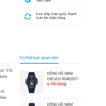
hiện fake
Free ship toàn quốc thanh
toán khi nhận hàng
Có thể bạn quan tâm
 hồ. Với
ĐỒNG HỒ NAM
 biểu
OBLVLO RGA20S7-
6.700.000₫
SLLL CHÍNH HÃNG
ĐÍNH ĐÁ CAO CẤP
 số
VÀ CHẤT LƯỢNG
 lãm
ĐỒNG HỒ NAM