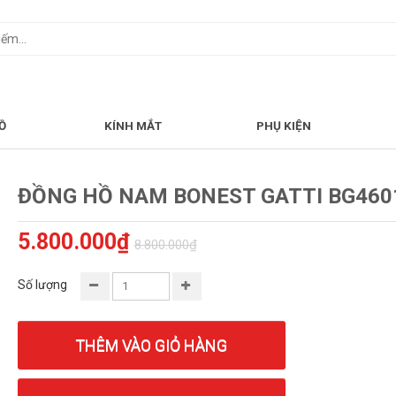
Ồ
KÍNH MẮT
PHỤ KIỆN
ĐỒNG HỒ NAM BONEST GATTI BG460
5.800.000₫
8.800.000₫
Số lượng
THÊM VÀO GIỎ HÀNG