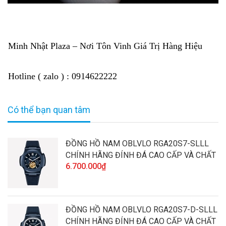
Minh Nhật Plaza – Nơi Tôn Vinh Giá Trị Hàng Hiệu
Hotline ( zalo ) : 0914622222
Có thể bạn quan tâm
ĐỒNG HỒ NAM OBLVLO RGA20S7-SLLL
CHÍNH HÃNG ĐÍNH ĐÁ CAO CẤP VÀ CHẤT
6.700.000₫
LƯỢNG
ĐỒNG HỒ NAM OBLVLO RGA20S7-D-SLLL
CHÍNH HÃNG ĐÍNH ĐÁ CAO CẤP VÀ CHẤT