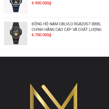
6.900.000₫
LƯỢNG
ĐỒNG HỒ NAM OBLVLO RGA20S7-BBBL
CHÍNH HÃNG CAO CẤP VÀ CHẤT LƯỢNG
6.700.000₫