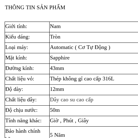
THÔNG TIN SẢN PHẨM
Giới tính:
Nam
Kiểu dáng:
Tròn
Loại máy:
Automatic ( Cơ Tự Động )
Mặt kính:
Sapphire
Đường kính:
43mm
Chất liệu vỏ:
Thép không gỉ cao cấp 316L
Độ dày:
12mm
Chất liệu dây:
Dây cao su cao cấp
Độ chịu nước:
50m
Tính năng khác:
Giờ , Phút , Giây
Bảo hành chính
5 Năm