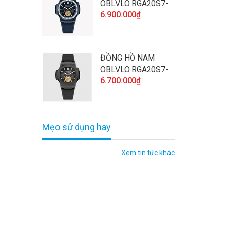
OBLVLO RGA20S7-
6.900.000₫
D-SLLL CHÍNH
HÃNG ĐÍNH ĐÁ CAO
CẤP VÀ CHẤT
LƯỢNG
ĐỒNG HỒ NAM
OBLVLO RGA20S7-
6.700.000₫
BBBL CHÍNH HÃNG
CAO CẤP VÀ CHẤT
LƯỢNG
Mẹo sử dụng hay
Xem tin tức khác