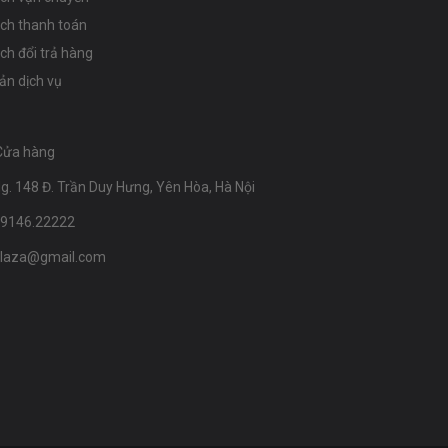
ách thanh toán
ch đổi trả hàng
ản dịch vụ
Cửa hàng
g. 148 Đ. Trần Duy Hưng, Yên Hòa, Hà Nội
09146.22222
laza@gmail.com