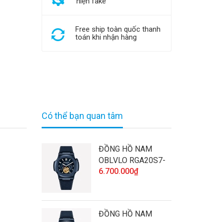
hiện fake
Free ship toàn quốc thanh
toán khi nhận hàng
Có thể bạn quan tâm
ĐỒNG HỒ NAM
OBLVLO RGA20S7-
6.700.000₫
SLLL CHÍNH HÃNG
ĐÍNH ĐÁ CAO CẤP
VÀ CHẤT LƯỢNG
ĐỒNG HỒ NAM