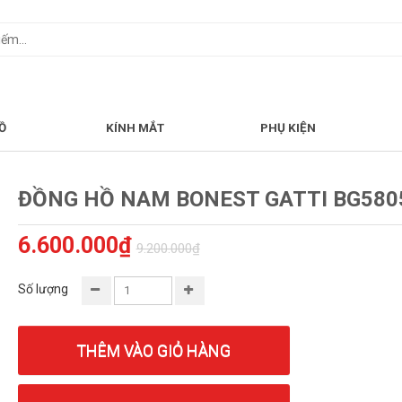
Ồ
KÍNH MẮT
PHỤ KIỆN
ĐỒNG HỒ NAM BONEST GATTI BG580
6.600.000₫
9.200.000₫
Số lượng
THÊM VÀO GIỎ HÀNG