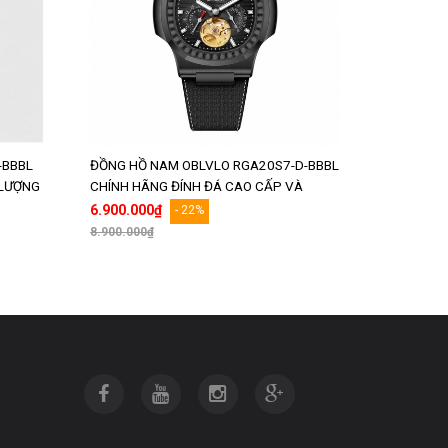
-BBBL
ĐỒNG HỒ NAM OBLVLO RGA20S7-D-BBBL
 LƯỢNG
CHÍNH HÃNG ĐÍNH ĐÁ CAO CẤP VÀ
CHẤT LƯỢNG
6.900.000₫
- 22%
8.900.000₫
Thêm vào giỏ hàng