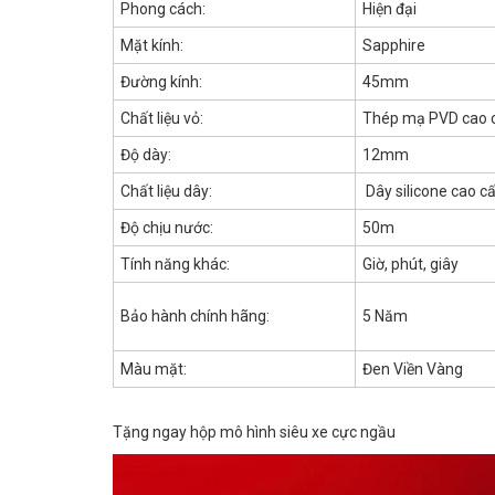
Phong cách:
Hiện đại
Mặt kính:
Sapphire
Đường kính:
45mm
Chất liệu vỏ:
Thép mạ PVD cao 
Độ dày:
12mm
Chất liệu dây:
Dây silicone cao c
Độ chịu nước:
50m
Tính năng khác:
Giờ, phút, giây
Bảo hành chính hãng:
5 Năm
Màu mặt:
Đen Viền Vàng
Tặng ngay hộp mô hình siêu xe cực ngầu