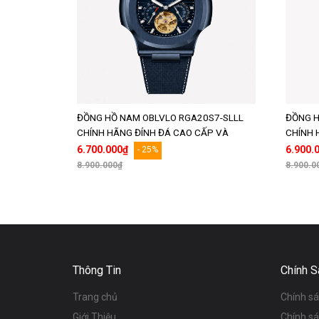
ĐỒNG HỒ NAM OBLVLO RGA20S7-SLLL
ĐỒNG H
CHÍNH HÃNG ĐÍNH ĐÁ CAO CẤP VÀ
CHÍNH 
CHẤT LƯỢNG
CHẤT 
6.700.000₫
6.900.
- 25%
8.900.000₫
8.900.0
Thêm vào giỏ hàng
Thông Tin
Chính S
Trang chủ
Chính s
Giới Thiệu
Chính s