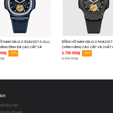
Ồ NAM OBLVLO RGA20S7-D-SLLL
ĐỒNG HỒ NAM OBLVLO RGA20S7
HÃNG ĐÍNH ĐÁ CAO CẤP VÀ
CHÍNH HÃNG CAO CẤP VÀ CHẤT
LƯỢNG
000₫
6.700.000₫
- 22%
- 25%
00₫
8.900.000₫
Thêm vào giỏ hàng
Thêm vào giỏ hàng
ách
ách bảo mật
ách vận chuyển