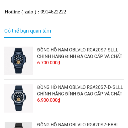
Hotline ( zalo ) : 0914622222
Có thể bạn quan tâm
ĐỒNG HỒ NAM OBLVLO RGA20S7-SLLL
CHÍNH HÃNG ĐÍNH ĐÁ CAO CẤP VÀ CHẤT
6.700.000₫
LƯỢNG
ĐỒNG HỒ NAM OBLVLO RGA20S7-D-SLLL
CHÍNH HÃNG ĐÍNH ĐÁ CAO CẤP VÀ CHẤT
6.900.000₫
LƯỢNG
ĐỒNG HỒ NAM OBLVLO RGA20S7-BBBL