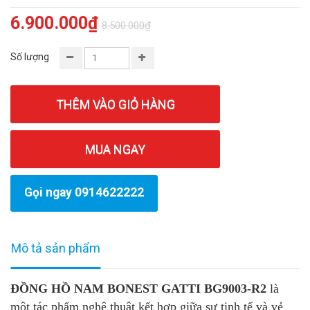
6.900.000₫
8.500.000₫
Số lượng
THÊM VÀO GIỎ HÀNG
MUA NGAY
Gọi ngay 0914622222
Mô tả sản phẩm
ĐỒNG HỒ NAM BONEST GATTI BG9003-R2
là
một tác phẩm nghệ thuật kết hợp giữa sự tinh tế và vẻ