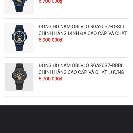
6.700.000₫
LƯỢNG
ĐỒNG HỒ NAM OBLVLO RGA20S7-D-SLLL
CHÍNH HÃNG ĐÍNH ĐÁ CAO CẤP VÀ CHẤT
6.900.000₫
LƯỢNG
ĐỒNG HỒ NAM OBLVLO RGA20S7-BBBL
CHÍNH HÃNG CAO CẤP VÀ CHẤT LƯỢNG
6.700.000₫