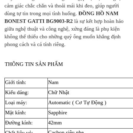
cảm giác chắc chắn và thoải mái khi đeo, giúp người
dùng tự tin trong mọi tình huống.
ĐỒNG HỒ NAM
BONEST GATTI BG9003-R2
là sự kết hợp hoàn hảo
giữa nghệ thuật và công nghệ, xứng đáng là phụ kiện
không thể thiếu cho những quý ông muốn khẳng định
phong cách và cá tính riêng.
THÔNG TIN SẢN PHẨM
Giới tính:
Nam
Kiểu dáng:
Chữ Nhật
Loại máy:
Automatic ( Cơ Tự Động )
Mặt kính:
Sapphire
Đường kính:
42mm
Cacbon siêu nhẹ
Chất liệu vỏ: