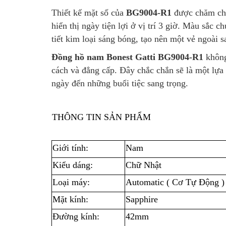
Thiết kế mặt số của
BG9004-R1
được chăm chút
hiển thị ngày tiện lợi ở vị trí 3 giờ. Màu sắc 
tiết kim loại sáng bóng, tạo nên một vẻ ngoài 
Đồng hồ nam Bonest Gatti BG9004-R1
không
cách và đẳng cấp. Đây chắc chắn sẽ là một lựa 
ngày đến những buổi tiệc sang trọng.
THÔNG TIN SẢN PHẨM
Giới tính:
Nam
Kiểu dáng:
Chữ Nhật
Loại máy:
Automatic ( Cơ Tự Động )
Mặt kính:
Sapphire
Đường kính:
42mm