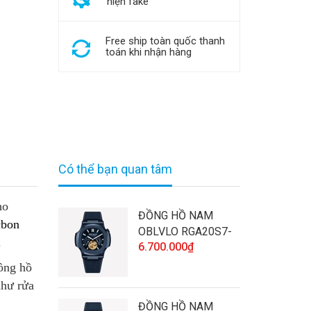
hiện fake
Free ship toàn quốc thanh
toán khi nhận hàng
Có thể bạn quan tâm
ho
ĐỒNG HỒ NAM
cbon
OBLVLO RGA20S7-
.
6.700.000₫
SLLL CHÍNH HÃNG
ĐÍNH ĐÁ CAO CẤP
ồng hồ
VÀ CHẤT LƯỢNG
như rửa
ĐỒNG HỒ NAM