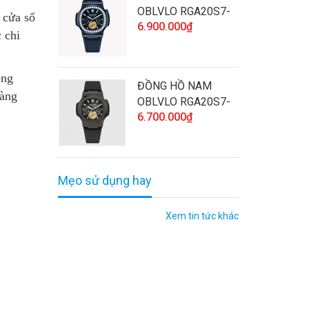
OBLVLO RGA20S7-
 cửa sổ
6.900.000₫
D-SLLL CHÍNH
 chi
HÃNG ĐÍNH ĐÁ CAO
CẤP VÀ CHẤT
LƯỢNG
ong
ĐỒNG HỒ NAM
hàng
OBLVLO RGA20S7-
6.700.000₫
BBBL CHÍNH HÃNG
CAO CẤP VÀ CHẤT
LƯỢNG
Mẹo sử dụng hay
Xem tin tức khác