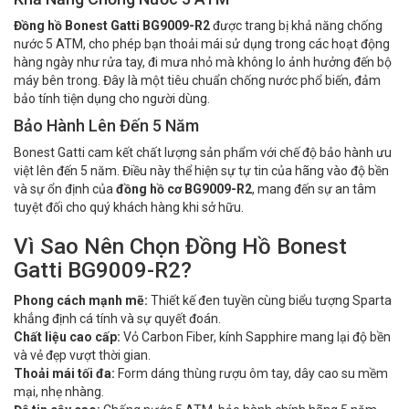
Đồng hồ Bonest Gatti BG9009-R2
được trang bị khả năng chống
nước 5 ATM, cho phép bạn thoải mái sử dụng trong các hoạt động
hàng ngày như rửa tay, đi mưa nhỏ mà không lo ảnh hưởng đến bộ
máy bên trong. Đây là một tiêu chuẩn chống nước phổ biến, đảm
bảo tính tiện dụng cho người dùng.
Bảo Hành Lên Đến 5 Năm
Bonest Gatti cam kết chất lượng sản phẩm với chế độ bảo hành ưu
việt lên đến 5 năm. Điều này thể hiện sự tự tin của hãng vào độ bền
và sự ổn định của
đồng hồ cơ BG9009-R2
, mang đến sự an tâm
tuyệt đối cho quý khách hàng khi sở hữu.
Vì Sao Nên Chọn Đồng Hồ Bonest
Gatti BG9009-R2?
Phong cách mạnh mẽ:
Thiết kế đen tuyền cùng biểu tượng Sparta
khẳng định cá tính và sự quyết đoán.
Chất liệu cao cấp:
Vỏ Carbon Fiber, kính Sapphire mang lại độ bền
và vẻ đẹp vượt thời gian.
Thoải mái tối đa:
Form dáng thùng rượu ôm tay, dây cao su mềm
mại, nhẹ nhàng.