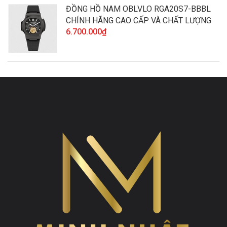
ĐỒNG HỒ NAM OBLVLO RGA20S7-BBBL
CHÍNH HÃNG CAO CẤP VÀ CHẤT LƯỢNG
6.700.000₫