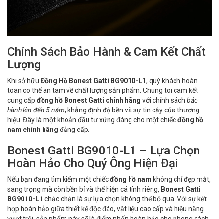
Chính Sách Bảo Hành & Cam Kết Chất
Lượng
Khi sở hữu
Đồng Hồ Bonest Gatti BG9010-L1
, quý khách hoàn
toàn có thể an tâm về chất lượng sản phẩm. Chúng tôi cam kết
cung cấp
đồng hồ Bonest Gatti chính hãng
với chính sách
bảo
hành lên đến 5 năm
, khẳng định độ bền và sự tin cậy của thương
hiệu. Đây là một khoản đầu tư xứng đáng cho một chiếc
đồng hồ
nam chính hãng
đẳng cấp.
Bonest Gatti BG9010-L1 – Lựa Chọn
Hoàn Hảo Cho Quý Ông Hiện Đại
Nếu bạn đang tìm kiếm một chiếc
đồng hồ nam
không chỉ đẹp mắt,
sang trọng mà còn bền bỉ và thể hiện cá tính riêng,
Bonest Gatti
BG9010-L1
chắc chắn là sự lựa chọn không thể bỏ qua. Với sự kết
hợp hoàn hảo giữa thiết kế độc đáo, vật liệu cao cấp và hiệu năng
vượt trội, sản phẩm này sẽ là điểm nhấn hoàn hảo cho phong cách