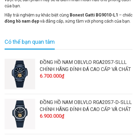
của bạn.
Hãy trải nghiệm sự khác biệt cùng
Bonest Gatti BG9010-L1
– chiếc
đồng hồ nam đẹp
và đẳng cấp, xứng tầm với phong cách của bạn.
Có thể bạn quan tâm
ĐỒNG HỒ NAM OBLVLO RGA20S7-SLLL
CHÍNH HÃNG ĐÍNH ĐÁ CAO CẤP VÀ CHẤT
6.700.000₫
LƯỢNG
ĐỒNG HỒ NAM OBLVLO RGA20S7-D-SLLL
CHÍNH HÃNG ĐÍNH ĐÁ CAO CẤP VÀ CHẤT
6.900.000₫
LƯỢNG