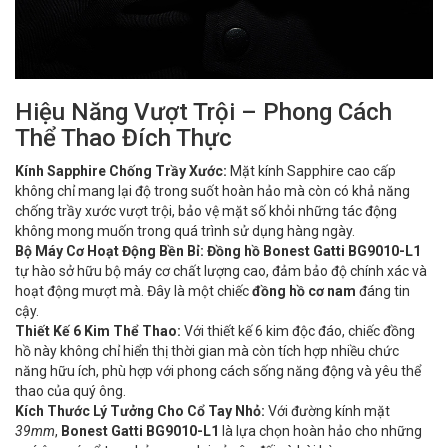
Hiệu Năng Vượt Trội – Phong Cách
Thể Thao Đích Thực
Kính Sapphire Chống Trầy Xước:
Mặt kính Sapphire cao cấp
không chỉ mang lại độ trong suốt hoàn hảo mà còn có khả năng
chống trầy xước vượt trội, bảo vệ mặt số khỏi những tác động
không mong muốn trong quá trình sử dụng hàng ngày.
Bộ Máy Cơ Hoạt Động Bền Bỉ:
Đồng hồ Bonest Gatti BG9010-L1
tự hào sở hữu bộ máy cơ chất lượng cao, đảm bảo độ chính xác và
hoạt động mượt mà. Đây là một chiếc
đồng hồ cơ nam
đáng tin
cậy.
Thiết Kế 6 Kim Thể Thao:
Với thiết kế 6 kim độc đáo, chiếc đồng
hồ này không chỉ hiển thị thời gian mà còn tích hợp nhiều chức
năng hữu ích, phù hợp với phong cách sống năng động và yêu thể
thao của quý ông.
Kích Thước Lý Tưởng Cho Cổ Tay Nhỏ:
Với đường kính mặt
39mm
,
Bonest Gatti BG9010-L1
là lựa chọn hoàn hảo cho những