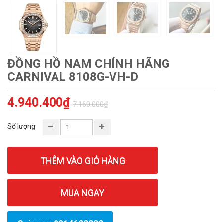
ĐỒNG HỒ NAM CHÍNH HÃNG
CARNIVAL 8108G-VH-D
4.940.400₫
7.160.000₫
Số lượng
THÊM VÀO GIỎ HÀNG
MUA NGAY