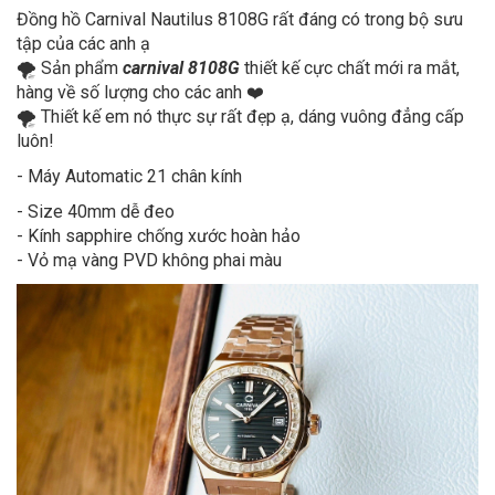
Đồng hồ Carnival Nautilus 8108G rất đáng có trong bộ sưu
tập của các anh ạ
🌪 Sản phẩm
carnival 8108G
thiết kế cực chất mới ra mắt,
hàng về số lượng cho các anh ❤️
🌪 Thiết kế em nó thực sự rất đẹp ạ, dáng vuông đẳng cấp
luôn!
- Máy Automatic 21 chân kính
- Size 40mm dễ đeo
- Kính sapphire chống xước hoàn hảo
- Vỏ mạ vàng PVD không phai màu