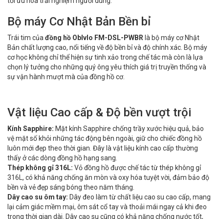
tối ưu hóa trải nghiệm người dùng.
Bộ máy Cơ Nhật Bản Bền bỉ
Trái tim của
đồng hồ Oblvlo FM-DSL-PWBR
là bộ máy cơ Nhật
Bản chất lượng cao, nổi tiếng về độ bền bỉ và độ chính xác. Bộ máy
cơ học không chỉ thể hiện sự tinh xảo trong chế tác mà còn là lựa
chọn lý tưởng cho những quý ông yêu thích giá trị truyền thống và
sự vận hành mượt mà của đồng hồ cơ.
Vật liệu Cao cấp & Độ bền vượt trội
Kính Sapphire:
Mặt kính Sapphire chống trầy xước hiệu quả, bảo
vệ mặt số khỏi những tác động bên ngoài, giữ cho chiếc đồng hồ
luôn mới đẹp theo thời gian. Đây là vật liệu kính cao cấp thường
thấy ở các dòng đồng hồ hạng sang.
Thép không gỉ 316L:
Vỏ đồng hồ được chế tác từ thép không gỉ
316L, có khả năng chống ăn mòn và oxy hóa tuyệt vời, đảm bảo độ
bền và vẻ đẹp sáng bóng theo năm tháng.
Dây cao su ôm tay:
Dây đeo làm từ chất liệu cao su cao cấp, mang
lại cảm giác mềm mại, ôm sát cổ tay và thoải mái ngay cả khi đeo
trong thời gian dài. Dây cao su cũng có khả năng chống nước tốt,