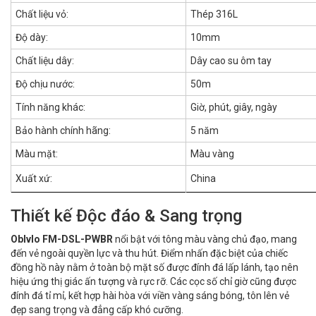
Chất liệu vỏ:
Thép 316L
Độ dày:
10mm
Chất liệu dây:
Dây cao su ôm tay
Độ chịu nước:
50m
Tính năng khác:
Giờ, phút, giây, ngày
Bảo hành chính hãng:
5 năm
Màu mặt:
Màu vàng
Xuất xứ:
China
Thiết kế Độc đáo & Sang trọng
Oblvlo FM-DSL-PWBR
nổi bật với tông màu vàng chủ đạo, mang
đến vẻ ngoài quyền lực và thu hút. Điểm nhấn đặc biệt của chiếc
đồng hồ này nằm ở toàn bộ mặt số được đính đá lấp lánh, tạo nên
hiệu ứng thị giác ấn tượng và rực rỡ. Các cọc số chỉ giờ cũng được
đính đá tỉ mỉ, kết hợp hài hòa với viền vàng sáng bóng, tôn lên vẻ
đẹp sang trọng và đẳng cấp khó cưỡng.