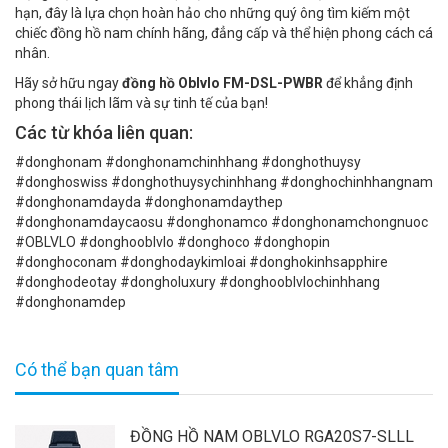
hạn, đây là lựa chọn hoàn hảo cho những quý ông tìm kiếm một
chiếc đồng hồ nam chính hãng, đẳng cấp và thể hiện phong cách cá
nhân.
Hãy sở hữu ngay
đồng hồ Oblvlo FM-DSL-PWBR
để khẳng định
phong thái lịch lãm và sự tinh tế của bạn!
Các từ khóa liên quan:
#donghonam #donghonamchinhhang #donghothuysy
#donghoswiss #donghothuysychinhhang #donghochinhhangnam
#donghonamdayda #donghonamdaythep
#donghonamdaycaosu #donghonamco #donghonamchongnuoc
#OBLVLO #donghooblvlo #donghoco #donghopin
#donghoconam #donghodaykimloai #donghokinhsapphire
#donghodeotay #dongholuxury #donghooblvlochinhhang
#donghonamdep
Có thể bạn quan tâm
ĐỒNG HỒ NAM OBLVLO RGA20S7-SLLL