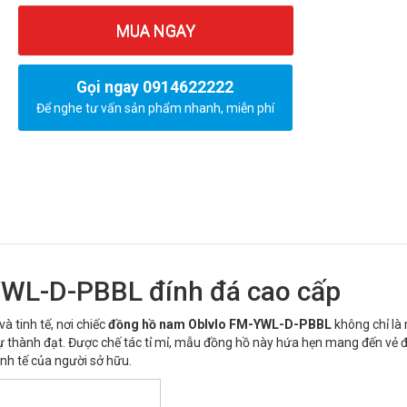
MUA NGAY
Gọi ngay 0914622222
Để nghe tư vấn sản phẩm nhanh, miễn phí
WL-D-PBBL đính đá cao cấp
 tinh tế, nơi chiếc
đồng hồ nam Oblvlo FM-YWL-D-PBBL
không chỉ là
ự thành đạt. Được chế tác tỉ mỉ, mẫu đồng hồ này hứa hẹn mang đến vẻ 
inh tế của người sở hữu.