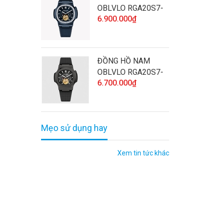
OBLVLO RGA20S7-
6.900.000₫
D-SLLL CHÍNH
HÃNG ĐÍNH ĐÁ CAO
CẤP VÀ CHẤT
LƯỢNG
ĐỒNG HỒ NAM
OBLVLO RGA20S7-
6.700.000₫
BBBL CHÍNH HÃNG
CAO CẤP VÀ CHẤT
LƯỢNG
Mẹo sử dụng hay
Xem tin tức khác