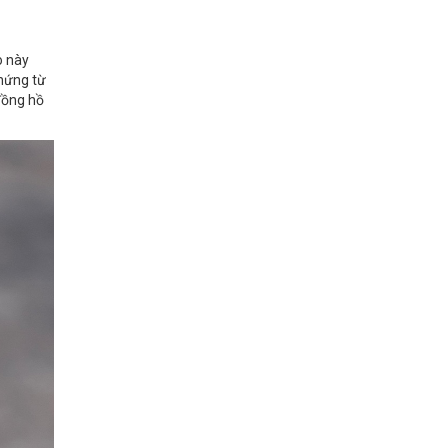
o này
 hứng từ
đồng hồ