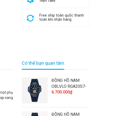
hiện fake
Free ship toàn quốc thanh
toán khi nhận hàng
Có thể bạn quan tâm
ĐỒNG HỒ NAM
OBLVLO RGA20S7-
6.700.000₫
SLLL CHÍNH HÃNG
 một phụ
đẹp sang
ĐÍNH ĐÁ CAO CẤP
VÀ CHẤT LƯỢNG
ĐỒNG HỒ NAM