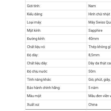
Giới tính:
Nam
Kiểu dáng:
Hình chữ nhật
Loại máy:
Máy Swiss Qu
Mặt kính:
Sapphire
Đường kính:
40mm
Chất liệu vỏ:
Thép không gỉ
Độ dày:
8,5mm
Chất liệu dây:
Dây da thật c
Độ chịu nước:
50m
Tính năng khác:
Giờ, phút, giây
Bảo hành chính hãng:
5 năm
Màu mặt:
Màu đen viền 
Xuất xứ:
China