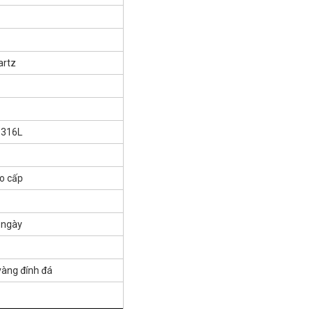
artz
 316L
ao cấp
, ngày
vàng đính đá