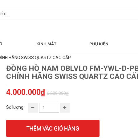
Ồ
KÍNH MẮT
PHỤ KIỆN
HÍNH HÃNG SWISS QUARTZ CAO CẤP
ĐỒNG HỒ NAM OBLVLO FM-YWL-D-P
CHÍNH HÃNG SWISS QUARTZ CAO CẤ
4.000.000₫
6.200.000₫
Số lượng
THÊM VÀO GIỎ HÀNG