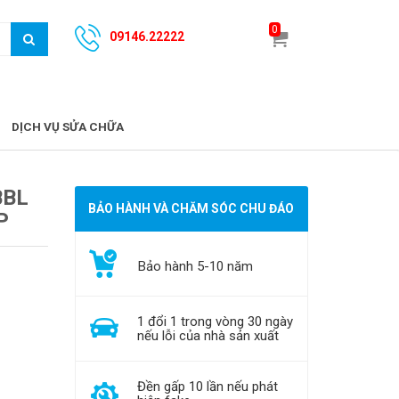
0
09146.22222
DỊCH VỤ SỬA CHỮA
BBL
BẢO HÀNH VÀ CHĂM SÓC CHU ĐÁO
P
Bảo hành 5-10 năm
1 đổi 1 trong vòng 30 ngày
nếu lỗi của nhà sản xuất
Đền gấp 10 lần nếu phát