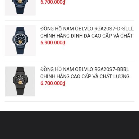
6.700.000₫
LƯỢNG
ĐỒNG HỒ NAM OBLVLO RGA20S7-D-SLLL
CHÍNH HÃNG ĐÍNH ĐÁ CAO CẤP VÀ CHẤT
6.900.000₫
LƯỢNG
ĐỒNG HỒ NAM OBLVLO RGA20S7-BBBL
CHÍNH HÃNG CAO CẤP VÀ CHẤT LƯỢNG
6.700.000₫