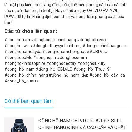
là một phụ kiện thời trang đẳng cấp, thể hiện phong cách và cá tính
của người đàn ông hiện đại. Hãy sở hữu ngay OBLVLO FM-YWL-
POWL để tự tin khẳng định bản thân và nâng tầm phong cách của
bạn!
Các từ khóa liên quan:
#donghonam #donghonamchinhhang #donghothuysy
#donghoswiss #donghothuysychinhhang #donghochinhhangnam
#donghonamdayda #donghonamchongnuoc #OBLVLO
#donghooblvlo #donghopin #donghoconam
#donghokinhsapphire #donghodeotay #dongholuxury
#đồng_hồ_nam #đồng_hồ_OBLVLO #đồng_hồ_Thụy_Sĩ
#đồng_hồ_chính_hãng #đồng_hồ_nam_đẹp #đồng_hồ_dây_da
#đồng_hồ_quartz
Có thể bạn quan tâm
ĐỒNG HỒ NAM OBLVLO RGA20S7-SLLL
CHÍNH HÃNG ĐÍNH ĐÁ CAO CẤP VÀ CHẤT