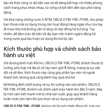
liệu da thật cũng có độ bền cao và dễ dàng kết hợp với nhiều phong
cách trang phục khác nhau, từ công sở lịch lãm đến dạo phố năng
động.
Với khả năng chống nước 5 ATM, OBLVLO FM-YWL-POWL cho phép
bạn thoải mái sử dụng trong các hoạt động hàng ngày như rửa tay,
đi mưa nhẹ mà không cần lo lắng về việc đồng hồ bị hỏng. Tuy
nhiên, để đảm bảo độ bền tối đa, bạn nên tránh ngâm đồng hồ
trong nước quá lâu hoặc sử dụng khi bơi lội, lặn.
Kích thước phù hợp và chính sách bảo
hành ưu việt
Với đường kính mặt 40mm, OBLVLO FM-YWL-POWL là kích thước lý
tưởng, phù hợp với đa số cổ tay nam giới Á Đông, mang lại sự cân
đối và dễ đeo. Kích thước này cũng góp phần tạo nên vẻ ngoài
thanh lịch, không quá cồng kềnh hay quá nhỏ bé.
Để khẳng định chất lượng và sự tin tưởng vào sản phẩm, OBLVLO
FM-YWL-POWL đi kèm với chính sách bảo hành lên đến 5 năm. Đây
là một cam kết mạnh mẽ từ nhà sản xuất, giúp quý khách hàng
hoàn toàn yên tâm khi lựa chọn và sử dụng sản phẩm.
OBLVLO FM-YWL-POWL
không chỉ là một chiếc đồng hồ, mà còn