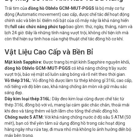
Trái tim của
đồng hồ Oblvlo GCM-MUT-PGGS
là bộ máy cơ tự
động (Automatic movement) cao cấp, được chế tác để hoạt động
chính xác và bền bỉ. Điểm nổi bật của cỗ máy này là khả năng hiển
thị
full các chức năng phức tạp
bao gồm: thứ, ngày, tháng, năm và
lịch 24 giờ. Đây là những tính năng vượt trội, không chỉ tiện ích mà
còn thể hiện sự tinh hoa của nghệ thuật chế tác đồng hồ cơ khí.
Vật Liệu Cao Cấp và Bền Bỉ
Mặt kính Sapphire:
Được trang bị mặt kính Sapphire nguyên khối,
đồng hồ Oblvlo GCM-MUT-PGGS
có khả năng chống trầy xước
vượt trội, bảo vệ mặt số luôn sáng bóng và rõ nét theo thời gian.
Vỏ thép 316L:
Vỏ đồng hồ được làm từ thép không gỉ 316L cao cấp,
nổi tiếng với độ bền cao, khả năng chống ăn mòn và giữ màu sắc
sáng đẹp.
Dây kim loại thép 316L:
Dây đeo kim loại cũng được chế tác từ
thép 316L đồng bộ với vỏ, mang lại cảm giác chắc chắn, thoải mái
khi đeo và tăng thêm vẻ lịch lãm cho tổng thể chiếc đồng hồ.
Chống nước 5 ATM:
Với khả năng chống nước ở độ sâu 5 ATM (50
mét), bạn có thể yên tâm sử dụng đồng hồ trong các hoạt động
hàng ngày như rửa tay, đi mưa nhỏ mà không lo ảnh hưởng đến bộ
máy bên trong.