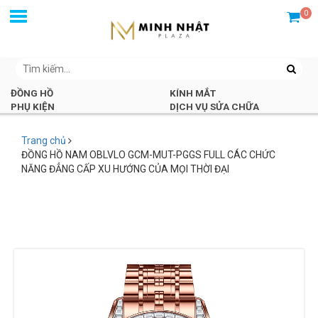
0
ĐỒNG HỒ
KÍNH MẮT
PHỤ KIỆN
DỊCH VỤ SỬA CHỮA
Trang chủ
ĐỒNG HỒ NAM OBLVLO GCM-MUT-PGGS FULL CÁC CHỨC
NĂNG ĐẲNG CẤP XU HƯỚNG CỦA MỌI THỜI ĐẠI