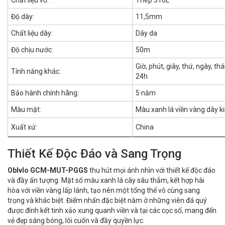
Chất liệu vỏ:
Thép 316L
Độ dày:
11,5mm
Chất liệu dây:
Dây da
Độ chịu nước:
50m
Giờ, phút, giây, thứ, ngày, th
Tính năng khác:
24h
Bảo hành chính hãng:
5 năm
Màu mặt:
Màu xanh lá viền vàng dây ki
Xuất xứ:
China
Thiết Kế Độc Đáo và Sang Trọng
Oblvlo GCM-MUT-PGGS
thu hút mọi ánh nhìn với thiết kế độc đáo
và đầy ấn tượng. Mặt số màu xanh lá cây sâu thẳm, kết hợp hài
hòa với viền vàng lấp lánh, tạo nên một tổng thể vô cùng sang
trọng và khác biệt. Điểm nhấn đặc biệt nằm ở những viên đá quý
được đính kết tinh xảo xung quanh viền và tại các cọc số, mang đến
vẻ đẹp sáng bóng, lôi cuốn và đầy quyền lực.