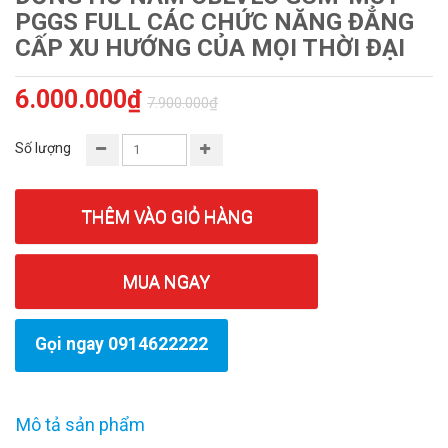
PGGS FULL CÁC CHỨC NĂNG ĐẲNG
CẤP XU HƯỚNG CỦA MỌI THỜI ĐẠI
6.000.000₫
7.900.000₫
Số lượng
THÊM VÀO GIỎ HÀNG
MUA NGAY
Gọi ngay 0914622222
Mô tả sản phẩm