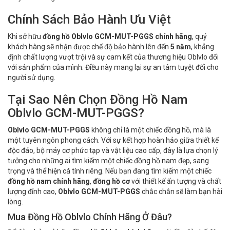
Chính Sách Bảo Hành Ưu Việt
Khi sở hữu
đồng hồ Oblvlo GCM-MUT-PGGS chính hãng
, quý
khách hàng sẽ nhận được chế độ bảo hành lên đến
5 năm
, khẳng
định chất lượng vượt trội và sự cam kết của thương hiệu Oblvlo đối
với sản phẩm của mình. Điều này mang lại sự an tâm tuyệt đối cho
người sử dụng.
Tại Sao Nên Chọn Đồng Hồ Nam
Oblvlo GCM-MUT-PGGS?
Oblvlo GCM-MUT-PGGS
không chỉ là một chiếc đồng hồ, mà là
một tuyên ngôn phong cách. Với sự kết hợp hoàn hảo giữa thiết kế
độc đáo, bộ máy cơ phức tạp và vật liệu cao cấp, đây là lựa chọn lý
tưởng cho những ai tìm kiếm một chiếc đồng hồ nam đẹp, sang
trọng và thể hiện cá tính riêng. Nếu bạn đang tìm kiếm một chiếc
đồng hồ nam chính hãng
,
đồng hồ cơ
với thiết kế ấn tượng và chất
lượng đỉnh cao,
Oblvlo GCM-MUT-PGGS
chắc chắn sẽ làm bạn hài
lòng.
Mua Đồng Hồ Oblvlo Chính Hãng Ở Đâu?