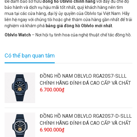
Để đảm bảo sở hữu
đồng hồ Oblvlo chính hãng
với đầy đủ chế độ
bảo hành và dịch vụ hậu mãi tốt nhất, quý khách hàng nên tìm
mua tại các cửa hàng, đại lý ủy quyền của Oblvlo tại Việt Nam. Hãy
liên hệ ngay với chúng tôi hoặc ghé thăm cửa hàng gần nhất để trải
nghiệm và khám phá
bảng giá đồng hồ Oblvlo mới nhất
.
Oblvlo Watch
– Nơi hội tụ tinh hoa của nghệ thuật chế tác đồng hồ.
Có thể bạn quan tâm
ĐỒNG HỒ NAM OBLVLO RGA20S7-SLLL
CHÍNH HÃNG ĐÍNH ĐÁ CAO CẤP VÀ CHẤT
6.700.000₫
LƯỢNG
ĐỒNG HỒ NAM OBLVLO RGA20S7-D-SLLL
CHÍNH HÃNG ĐÍNH ĐÁ CAO CẤP VÀ CHẤT
6.900.000₫
LƯỢNG