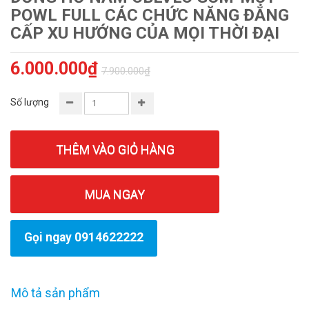
POWL FULL CÁC CHỨC NĂNG ĐẲNG
CẤP XU HƯỚNG CỦA MỌI THỜI ĐẠI
6.000.000₫
7.900.000₫
Số lượng
THÊM VÀO GIỎ HÀNG
MUA NGAY
Gọi ngay 0914622222
Mô tả sản phẩm