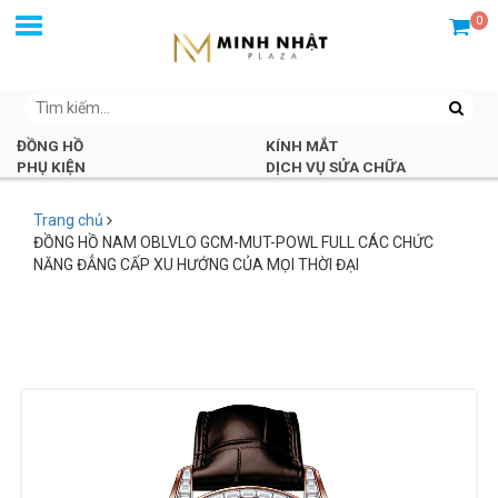
0
ĐỒNG HỒ
KÍNH MẮT
PHỤ KIỆN
DỊCH VỤ SỬA CHỮA
Trang chủ
ĐỒNG HỒ NAM OBLVLO GCM-MUT-POWL FULL CÁC CHỨC
NĂNG ĐẲNG CẤP XU HƯỚNG CỦA MỌI THỜI ĐẠI