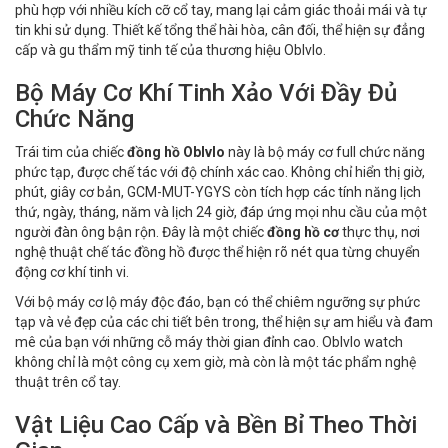
phù hợp với nhiều kích cỡ cổ tay, mang lại cảm giác thoải mái và tự
tin khi sử dụng. Thiết kế tổng thể hài hòa, cân đối, thể hiện sự đẳng
cấp và gu thẩm mỹ tinh tế của thương hiệu Oblvlo.
Bộ Máy Cơ Khí Tinh Xảo Với Đầy Đủ
Chức Năng
Trái tim của chiếc
đồng hồ Oblvlo
này là bộ máy cơ full chức năng
phức tạp, được chế tác với độ chính xác cao. Không chỉ hiển thị giờ,
phút, giây cơ bản, GCM-MUT-YGYS còn tích hợp các tính năng lịch
thứ, ngày, tháng, năm và lịch 24 giờ, đáp ứng mọi nhu cầu của một
người đàn ông bận rộn. Đây là một chiếc
đồng hồ cơ
thực thụ, nơi
nghệ thuật chế tác đồng hồ được thể hiện rõ nét qua từng chuyển
động cơ khí tinh vi.
Với bộ máy cơ lộ máy độc đáo, bạn có thể chiêm ngưỡng sự phức
tạp và vẻ đẹp của các chi tiết bên trong, thể hiện sự am hiểu và đam
mê của bạn với những cỗ máy thời gian đỉnh cao. Oblvlo watch
không chỉ là một công cụ xem giờ, mà còn là một tác phẩm nghệ
thuật trên cổ tay.
Vật Liệu Cao Cấp và Bền Bỉ Theo Thời