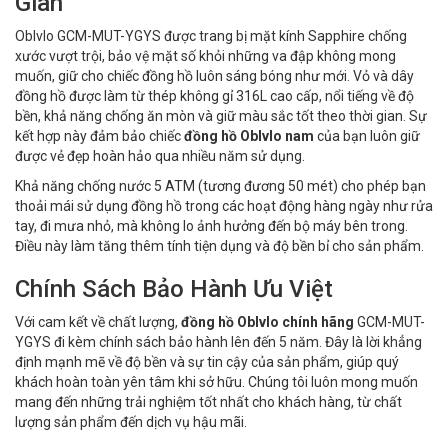
Gian
Oblvlo GCM-MUT-YGYS được trang bị mặt kính Sapphire chống
xước vượt trội, bảo vệ mặt số khỏi những va đập không mong
muốn, giữ cho chiếc đồng hồ luôn sáng bóng như mới. Vỏ và dây
đồng hồ được làm từ thép không gỉ 316L cao cấp, nổi tiếng về độ
bền, khả năng chống ăn mòn và giữ màu sắc tốt theo thời gian. Sự
kết hợp này đảm bảo chiếc
đồng hồ Oblvlo nam
của bạn luôn giữ
được vẻ đẹp hoàn hảo qua nhiều năm sử dụng.
Khả năng chống nước 5 ATM (tương đương 50 mét) cho phép bạn
thoải mái sử dụng đồng hồ trong các hoạt động hàng ngày như rửa
tay, đi mưa nhỏ, mà không lo ảnh hưởng đến bộ máy bên trong.
Điều này làm tăng thêm tính tiện dụng và độ bền bỉ cho sản phẩm.
Chính Sách Bảo Hành Ưu Việt
Với cam kết về chất lượng,
đồng hồ Oblvlo chính hãng
GCM-MUT-
YGYS đi kèm chính sách bảo hành lên đến 5 năm. Đây là lời khẳng
định mạnh mẽ về độ bền và sự tin cậy của sản phẩm, giúp quý
khách hoàn toàn yên tâm khi sở hữu. Chúng tôi luôn mong muốn
mang đến những trải nghiệm tốt nhất cho khách hàng, từ chất
lượng sản phẩm đến dịch vụ hậu mãi.