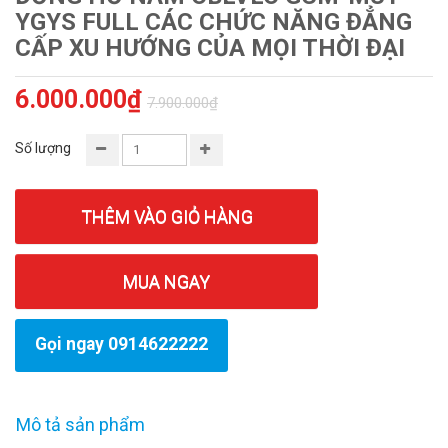
YGYS FULL CÁC CHỨC NĂNG ĐẲNG
CẤP XU HƯỚNG CỦA MỌI THỜI ĐẠI
6.000.000₫
7.900.000₫
Số lượng
THÊM VÀO GIỎ HÀNG
MUA NGAY
Gọi ngay 0914622222
Mô tả sản phẩm