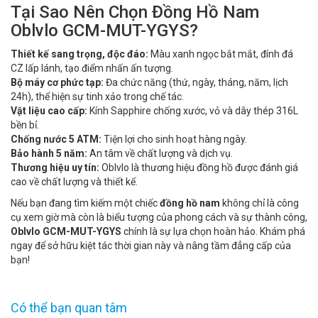
Tại Sao Nên Chọn Đồng Hồ Nam
Oblvlo GCM-MUT-YGYS?
Thiết kế sang trọng, độc đáo:
Màu xanh ngọc bắt mắt, đính đá
CZ lấp lánh, tạo điểm nhấn ấn tượng.
Bộ máy cơ phức tạp:
Đa chức năng (thứ, ngày, tháng, năm, lịch
24h), thể hiện sự tinh xảo trong chế tác.
Vật liệu cao cấp:
Kính Sapphire chống xước, vỏ và dây thép 316L
bền bỉ.
Chống nước 5 ATM:
Tiện lợi cho sinh hoạt hàng ngày.
Bảo hành 5 năm:
An tâm về chất lượng và dịch vụ.
Thương hiệu uy tín:
Oblvlo là thương hiệu đồng hồ được đánh giá
cao về chất lượng và thiết kế.
Nếu bạn đang tìm kiếm một chiếc
đồng hồ nam
không chỉ là công
cụ xem giờ mà còn là biểu tượng của phong cách và sự thành công,
Oblvlo GCM-MUT-YGYS
chính là sự lựa chọn hoàn hảo. Khám phá
ngay để sở hữu kiệt tác thời gian này và nâng tầm đẳng cấp của
bạn!
Có thể bạn quan tâm