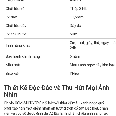
Đường kính:
40mm
Chất liệu vỏ:
Thép 316L
Độ dày:
11,5mm
Chất liệu dây:
Dây da
Độ chịu nước:
50m
Giờ, phút, giây, thứ, ngày, th
Tính năng khác:
24h
Bảo hành chính hãng:
5 năm
Màu mặt:
Màu xanh ngọc dây kim loại
Xuất xứ:
China
Thiết Kế Độc Đáo và Thu Hút Mọi Ánh
Nhìn
Oblvlo GCM-MUT-YGYS nổi bật với thiết kế màu xanh ngọc quý
phái, tạo nên một điểm nhấn ấn tượng trên cổ tay. Đặc biệt, phần
viền và cọc số được đính đá CZ lấp lánh, phản chiếu ánh sáng rực