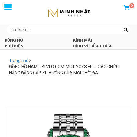
0
ĐỒNG HỒ
KÍNH MẮT
PHỤ KIỆN
DỊCH VỤ SỬA CHỮA
Trang chủ
ĐỒNG HỒ NAM OBLVLO GCM-MUT-YGYS FULL CÁC CHỨC
NĂNG ĐẲNG CẤP XU HƯỚNG CỦA MỌI THỜI ĐẠI