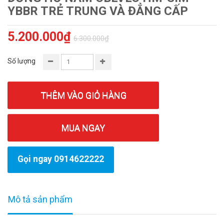
YBBR TRẺ TRUNG VÀ ĐẲNG CẤP
5.200.000₫
6.300.000₫
Số lượng
THÊM VÀO GIỎ HÀNG
MUA NGAY
Gọi ngay 0914622222
Mô tả sản phẩm