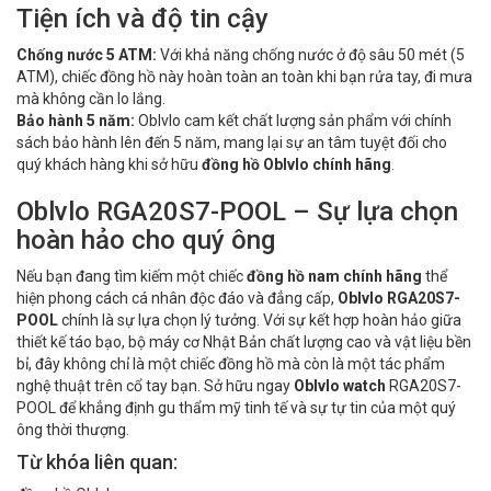
Tiện ích và độ tin cậy
Chống nước 5 ATM:
Với khả năng chống nước ở độ sâu 50 mét (5
ATM), chiếc đồng hồ này hoàn toàn an toàn khi bạn rửa tay, đi mưa
mà không cần lo lắng.
Bảo hành 5 năm:
Oblvlo cam kết chất lượng sản phẩm với chính
sách bảo hành lên đến 5 năm, mang lại sự an tâm tuyệt đối cho
quý khách hàng khi sở hữu
đồng hồ Oblvlo chính hãng
.
Oblvlo RGA20S7-POOL – Sự lựa chọn
hoàn hảo cho quý ông
Nếu bạn đang tìm kiếm một chiếc
đồng hồ nam chính hãng
thể
hiện phong cách cá nhân độc đáo và đẳng cấp,
Oblvlo RGA20S7-
POOL
chính là sự lựa chọn lý tưởng. Với sự kết hợp hoàn hảo giữa
thiết kế táo bạo, bộ máy cơ Nhật Bản chất lượng cao và vật liệu bền
bỉ, đây không chỉ là một chiếc đồng hồ mà còn là một tác phẩm
nghệ thuật trên cổ tay bạn. Sở hữu ngay
Oblvlo watch
RGA20S7-
POOL để khẳng định gu thẩm mỹ tinh tế và sự tự tin của một quý
ông thời thượng.
Từ khóa liên quan: