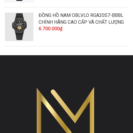
ĐỒNG HỒ NAM OBLVLO RGA20S7-BBBL
CHÍNH HÃNG CAO CẤP VÀ CHẤT LƯỢNG
6.700.000₫