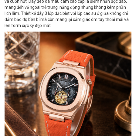
và cuốn hút. Dây đeo da màu cam cao cấp là điểm nhấn độc đáo,
mang đến vẻ ngoài trẻ trung, năng động nhưng không kém phần
lịch lãm. Thiết kế dây 3 lớp đặc biệt với lớp cao su ở giữa không chỉ
đảm bảo độ bền bỉ mà còn mang lại cảm giác ôm tay thoải mái và
lên form cực kỳ đẹp mắt.