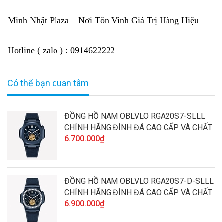
Minh Nhật Plaza – Nơi Tôn Vinh Giá Trị Hàng Hiệu
Hotline ( zalo ) : 0914622222
Có thể bạn quan tâm
ĐỒNG HỒ NAM OBLVLO RGA20S7-SLLL
CHÍNH HÃNG ĐÍNH ĐÁ CAO CẤP VÀ CHẤT
6.700.000₫
LƯỢNG
ĐỒNG HỒ NAM OBLVLO RGA20S7-D-SLLL
CHÍNH HÃNG ĐÍNH ĐÁ CAO CẤP VÀ CHẤT
6.900.000₫
LƯỢNG