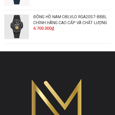
ĐỒNG HỒ NAM OBLVLO RGA20S7-BBBL
CHÍNH HÃNG CAO CẤP VÀ CHẤT LƯỢNG
6.700.000₫