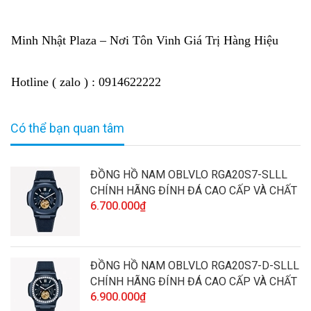
Minh Nhật Plaza – Nơi Tôn Vinh Giá Trị Hàng Hiệu
Hotline ( zalo ) : 0914622222
Có thể bạn quan tâm
ĐỒNG HỒ NAM OBLVLO RGA20S7-SLLL
CHÍNH HÃNG ĐÍNH ĐÁ CAO CẤP VÀ CHẤT
6.700.000₫
LƯỢNG
ĐỒNG HỒ NAM OBLVLO RGA20S7-D-SLLL
CHÍNH HÃNG ĐÍNH ĐÁ CAO CẤP VÀ CHẤT
6.900.000₫
LƯỢNG