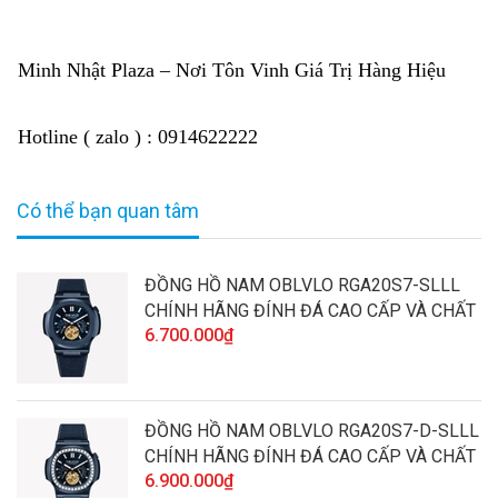
Minh Nhật Plaza – Nơi Tôn Vinh Giá Trị Hàng Hiệu
Hotline ( zalo ) : 0914622222
Có thể bạn quan tâm
ĐỒNG HỒ NAM OBLVLO RGA20S7-SLLL
CHÍNH HÃNG ĐÍNH ĐÁ CAO CẤP VÀ CHẤT
6.700.000₫
LƯỢNG
ĐỒNG HỒ NAM OBLVLO RGA20S7-D-SLLL
CHÍNH HÃNG ĐÍNH ĐÁ CAO CẤP VÀ CHẤT
6.900.000₫
LƯỢNG