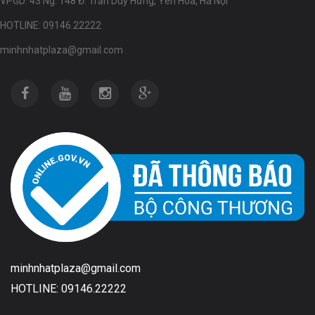
VPGD: 43 Ng. 148 Đ. Trần Duy Hưng, Yên Hòa, Hà Nội
HOTLINE: 09146.22222
minhnhatplaza@gmail.com
minhnhatplaza@gmail.com
HOTLINE: 09146.22222