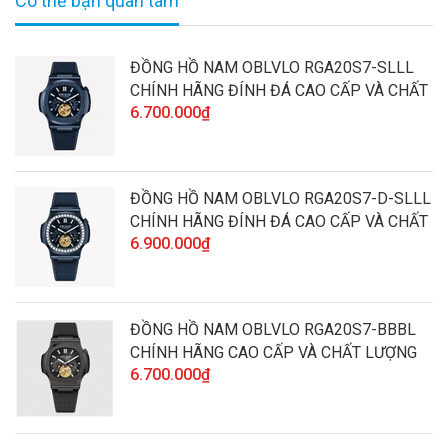
Có thể bạn quan tâm
ĐỒNG HỒ NAM OBLVLO RGA20S7-SLLL
CHÍNH HÃNG ĐÍNH ĐÁ CAO CẤP VÀ CHẤT
6.700.000₫
LƯỢNG
ĐỒNG HỒ NAM OBLVLO RGA20S7-D-SLLL
CHÍNH HÃNG ĐÍNH ĐÁ CAO CẤP VÀ CHẤT
6.900.000₫
LƯỢNG
ĐỒNG HỒ NAM OBLVLO RGA20S7-BBBL
CHÍNH HÃNG CAO CẤP VÀ CHẤT LƯỢNG
6.700.000₫