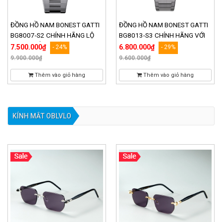
ĐỒNG HỒ NAM BONEST GATTI
ĐỒNG HỒ NAM BONEST GATTI
BG8007-S2 CHÍNH HÃNG LỘ
BG8013-S3 CHÍNH HÃNG VỚI
TIM CƠ ĐẲNG CẤP
VÂN KHẢM RẤT ĐẶC BIỆT
7.500.000₫
6.800.000₫
- 24%
- 29%
9.900.000₫
9.600.000₫
Thêm vào giỏ hàng
Thêm vào giỏ hàng
KÍNH MẮT OBLVLO