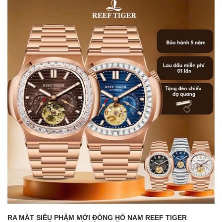
RA MẮT SIÊU PHẨM MỚI ĐỒNG HỒ NAM REEF TIGER