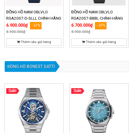
ĐỒNG HỒ NAM OBLVLO
ĐỒNG HỒ NAM OBLVLO
RGA20S7-D-SLLL CHÍNH HÃNG
RGA20S7-BBBL CHÍNH HÃNG
ĐÍNH ĐÁ CAO CẤP VÀ CHẤT
CAO CẤP VÀ CHẤT LƯỢNG
6.900.000₫
6.700.000₫
- 22%
- 25%
LƯỢNG
8.900.000₫
8.900.000₫
Thêm vào giỏ hàng
Thêm vào giỏ hàng
ĐỒNG HỒ BONEST GATTI