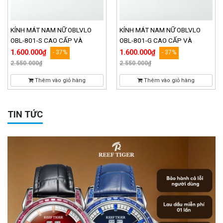
KÍNH MÁT NAM NỮ OBLVLO
KÍNH MÁT NAM NỮ OBLVLO
OBL-801-S CAO CẤP VÀ
OBL-801-G CAO CẤP VÀ
PHONG CÁCH
PHONG CÁCH
1.600.000₫
1.600.000₫
- 37%
- 37%
2.550.000₫
2.550.000₫
Thêm vào giỏ hàng
Thêm vào giỏ hàng
TIN TỨC