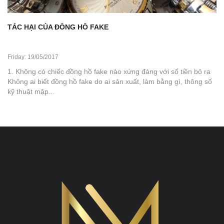
TÁC HẠI CỦA ĐỒNG HỒ FAKE
Friday: 19/05/2017
1. Không có chiếc đồng hồ fake nào xứng đáng với số tiền bỏ ra
Không ai biết đồng hồ fake do ai sản xuất, làm bằng gì, thông số
kỹ thuật mập...