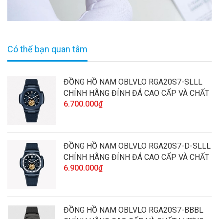
Có thể bạn quan tâm
ĐỒNG HỒ NAM OBLVLO RGA20S7-SLLL
CHÍNH HÃNG ĐÍNH ĐÁ CAO CẤP VÀ CHẤT
6.700.000₫
LƯỢNG
ĐỒNG HỒ NAM OBLVLO RGA20S7-D-SLLL
CHÍNH HÃNG ĐÍNH ĐÁ CAO CẤP VÀ CHẤT
6.900.000₫
LƯỢNG
ĐỒNG HỒ NAM OBLVLO RGA20S7-BBBL