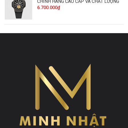
CHÍNH HÃNG CAO CẤP VÀ CHẤT LƯỢNG
6.700.000₫