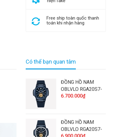
hiện fake
Free ship toàn quốc thanh
toán khi nhận hàng
Có thể bạn quan tâm
ĐỒNG HỒ NAM
OBLVLO RGA20S7-
6.700.000₫
SLLL CHÍNH HÃNG
ĐÍNH ĐÁ CAO CẤP
VÀ CHẤT LƯỢNG
ĐỒNG HỒ NAM
OBLVLO RGA20S7-
6.900.000₫
D-SLLL CHÍNH