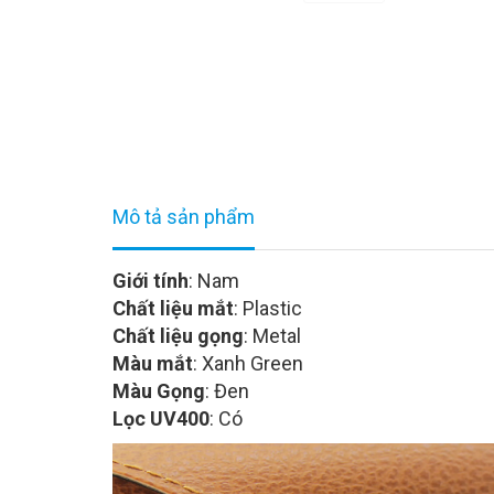
Mô tả sản phẩm
Giới tính
: Nam
Chất liệu mắt
: Plastic
Chất liệu gọng
: Metal
Màu mắt
: Xanh Green
Màu Gọng
: Đen
Lọc UV400
: Có