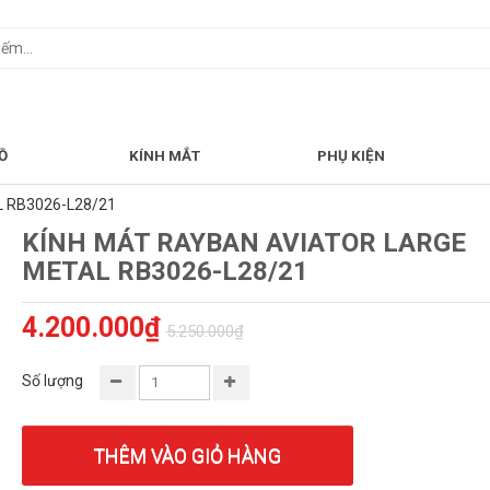
Ồ
KÍNH MẮT
PHỤ KIỆN
 RB3026-L28/21
KÍNH MÁT RAYBAN AVIATOR LARGE
METAL RB3026-L28/21
4.200.000₫
5.250.000₫
Số lượng
THÊM VÀO GIỎ HÀNG