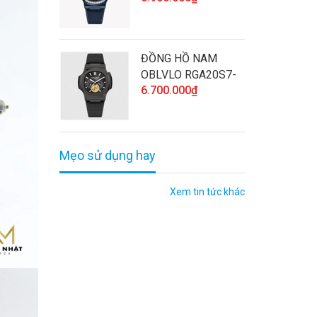
HÃNG ĐÍNH ĐÁ CAO
CẤP VÀ CHẤT
LƯỢNG
ĐỒNG HỒ NAM
OBLVLO RGA20S7-
6.700.000₫
BBBL CHÍNH HÃNG
CAO CẤP VÀ CHẤT
LƯỢNG
Mẹo sử dụng hay
Xem tin tức khác