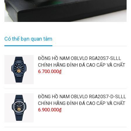
Có thể bạn quan tâm
ĐỒNG HỒ NAM OBLVLO RGA20S7-SLLL
CHÍNH HÃNG ĐÍNH ĐÁ CAO CẤP VÀ CHẤT
6.700.000₫
LƯỢNG
ĐỒNG HỒ NAM OBLVLO RGA20S7-D-SLLL
CHÍNH HÃNG ĐÍNH ĐÁ CAO CẤP VÀ CHẤT
6.900.000₫
LƯỢNG