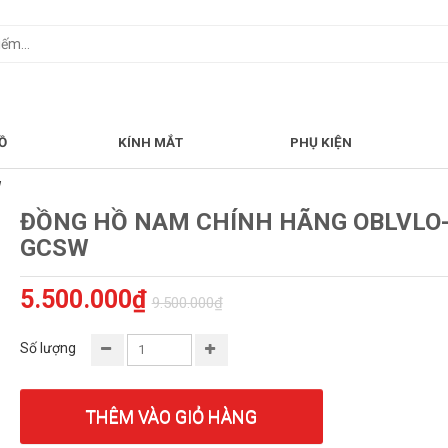
Ồ
KÍNH MẮT
PHỤ KIỆN
W
ĐỒNG HỒ NAM CHÍNH HÃNG OBLVLO
GCSW
5.500.000₫
9.500.000₫
Số lượng
THÊM VÀO GIỎ HÀNG