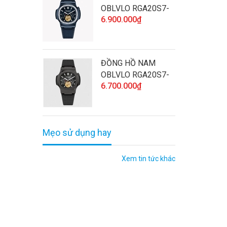
OBLVLO RGA20S7-
6.900.000₫
D-SLLL CHÍNH
HÃNG ĐÍNH ĐÁ CAO
CẤP VÀ CHẤT
LƯỢNG
ĐỒNG HỒ NAM
OBLVLO RGA20S7-
6.700.000₫
BBBL CHÍNH HÃNG
CAO CẤP VÀ CHẤT
LƯỢNG
Mẹo sử dụng hay
Xem tin tức khác