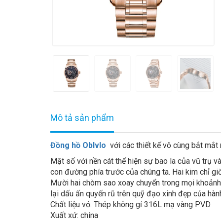
Mô tả sản phẩm
Đồng hồ Oblvlo
với các thiết kế vô cùng bắt mắt 
Mặt số với nền cát thể hiện sự bao la của vũ trụ v
con đường phía trước của chúng ta. Hai kim chỉ gi
Mười hai chòm sao xoay chuyển trong mọi khoảnh 
lại dấu ấn quyến rũ trên quỹ đạo xinh đẹp của hành
Chất liệu vỏ: Thép không gỉ 316L mạ vàng PVD
Xuất xứ: china