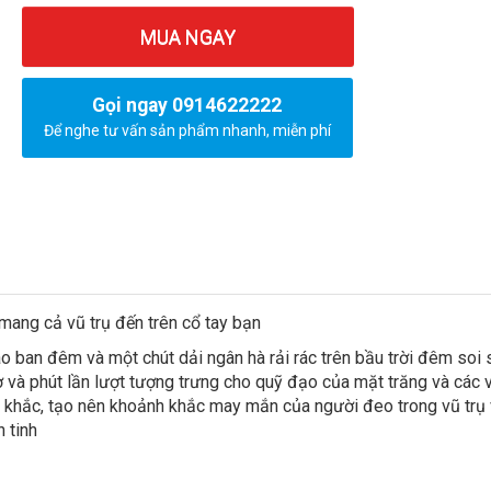
MUA NGAY
Gọi ngay 0914622222
Để nghe tư vấn sản phẩm nhanh, miễn phí
mang cả vũ trụ đến trên cổ tay bạn
ào ban đêm và một chút dải ngân hà rải rác trên bầu trời đêm soi
ờ và phút lần lượt tượng trưng cho quỹ đạo của mặt trăng và các v
khắc, tạo nên khoảnh khắc may mắn của người đeo trong vũ trụ
 tinh