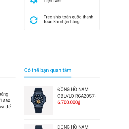
hiện fake
Free ship toàn quốc thanh
toán khi nhận hàng
Có thể bạn quan tâm
ĐỒNG HỒ NAM
 sáng
OBLVLO RGA20S7-
ì sao.
6.700.000₫
SLLL CHÍNH HÃNG
 và để
ĐÍNH ĐÁ CAO CẤP
VÀ CHẤT LƯỢNG
ĐỒNG HỒ NAM