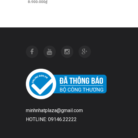
8.900.000₫
Thêm vào giỏ hàng
minhnhatplaza@gmail.com
HOTLINE: 09146.22222