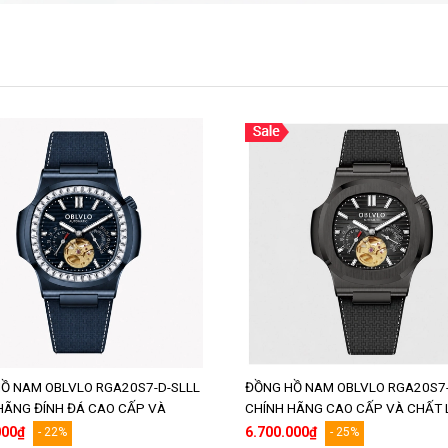
Ồ NAM OBLVLO RGA20S7-D-SLLL
ĐỒNG HỒ NAM OBLVLO RGA20S7
HÃNG ĐÍNH ĐÁ CAO CẤP VÀ
CHÍNH HÃNG CAO CẤP VÀ CHẤT
LƯỢNG
000₫
6.700.000₫
- 22%
- 25%