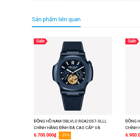
Sản phẩm liên quan
ĐỒNG HỒ NAM OBLVLO RGA20S7-SLLL
ĐỒNG H
CHÍNH HÃNG ĐÍNH ĐÁ CAO CẤP VÀ
CHÍNH 
CHẤT LƯỢNG
CHẤT 
6.700.000₫
6.900.
- 25%