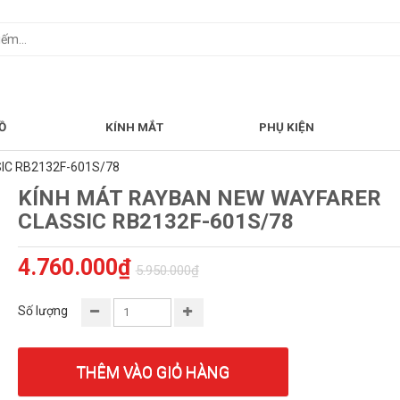
Ồ
KÍNH MẮT
PHỤ KIỆN
IC RB2132F-601S/78
KÍNH MÁT RAYBAN NEW WAYFARER
CLASSIC RB2132F-601S/78
4.760.000₫
5.950.000₫
Số lượng
THÊM VÀO GIỎ HÀNG