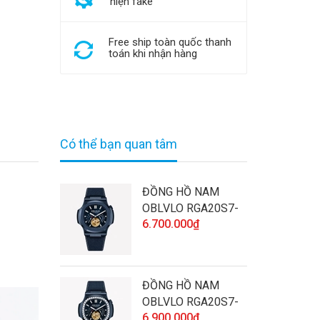
hiện fake
Free ship toàn quốc thanh
toán khi nhận hàng
Có thể bạn quan tâm
ĐỒNG HỒ NAM
OBLVLO RGA20S7-
6.700.000₫
SLLL CHÍNH HÃNG
ĐÍNH ĐÁ CAO CẤP
VÀ CHẤT LƯỢNG
ĐỒNG HỒ NAM
OBLVLO RGA20S7-
6.900.000₫
D-SLLL CHÍNH