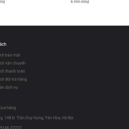
00₫
8.900.000₫
Thêm vào giỏ hàng
Thêm vào giỏ hàng
ách
ách bảo mật
ách vận chuyển
ách thanh toán
ch đổi trả hàng
ản dịch vụ
Cửa hàng
g. 148 Đ. Trần Duy Hưng, Yên Hòa, Hà Nội
09146.22222