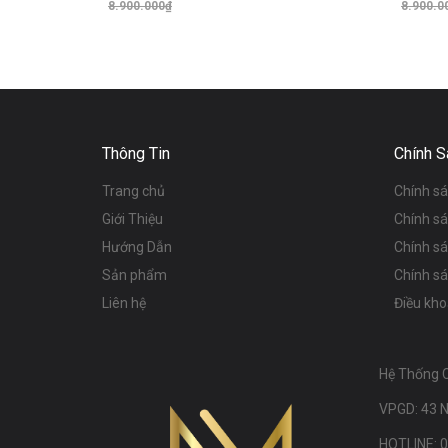
8.900.000₫
8.900.0
Thêm vào giỏ hàng
Thông Tin
Chính S
Trang chủ
Chính s
Giới Thiệu
Chính s
Hướng Dẫn
Chính s
Sản phẩm
Chính sá
Liên hệ
Điều kho
Hệ Thống 
VPGD: 43 N
HOTLINE: 