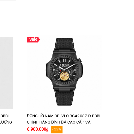
-BBBL
ĐỒNG HỒ NAM OBLVLO RGA20S7-D-BBBL
 LƯỢNG
CHÍNH HÃNG ĐÍNH ĐÁ CAO CẤP VÀ
CHẤT LƯỢNG
6.900.000₫
- 22%