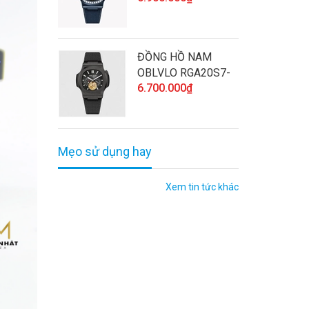
HÃNG ĐÍNH ĐÁ CAO
CẤP VÀ CHẤT
LƯỢNG
ĐỒNG HỒ NAM
OBLVLO RGA20S7-
6.700.000₫
BBBL CHÍNH HÃNG
CAO CẤP VÀ CHẤT
LƯỢNG
Mẹo sử dụng hay
Xem tin tức khác